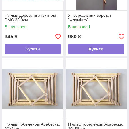
П'яльці дерев'яні з гвинтом
Універсальний верстат
DMC 25,0см
"Фламінго"
В наявності
В наявності
345
980
₴
₴
Купити
Купити
П'яльці гобеленові Арабеска,
П'яльці гобеленові Арабеска,
20х24см
30х56 см