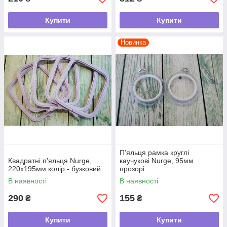
Купити
Купити
Новинка
П'яльця рамка круглі
Квадратні п'яльця Nurge,
каучукові Nurge, 95мм
220х195мм колір - бузковий
прозорі
В наявності
В наявності
290
155
₴
₴
Купити
Купити