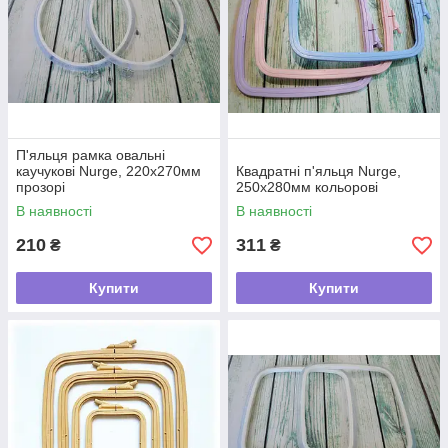
здійснювати надійно та комфортно. Ми ще жодного разу не
підводили своїх клієнтів, а всіляко їм допомагаємо
реалізувати творчі задуми у реальність.
П'яльця рамка овальні
каучукові Nurge, 220х270мм
Квадратні п'яльця Nurge,
прозорі
250х280мм кольорові
В наявності
В наявності
210
311
₴
₴
Купити
Купити