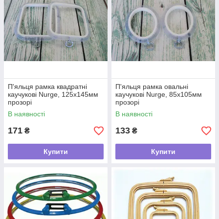
П'яльця рамка квадратні
П'яльця рамка овальні
каучукові Nurge, 125х145мм
каучукові Nurge, 85х105мм
прозорі
прозорі
В наявності
В наявності
171
133
₴
₴
Купити
Купити