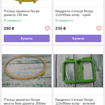
П'яльці пружинні Nurge
Квадратні п'яльця Nurge,
діаметр 195 мм
110х95мм колір - сірий
В наявності
В наявності
290
235
₴
₴
Купити
Купити
П'яльці дерев'яні Nurge
Квадратні п'яльця Nurge,
висота 8мм діаметр 280мм
110х95мм колір - зелений