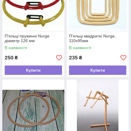
П'яльці пружинні Nurge
П'яльці квадратні Nurge,
діаметр 126 мм
110х95мм
В наявності
В наявності
250
235
₴
₴
Купити
Купити