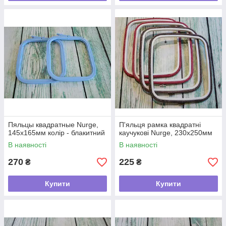
Пяльцы квадратные Nurge,
П'яльця рамка квадратні
145х165мм колір - блакитний
каучукові Nurge, 230х250мм
В наявності
В наявності
270
225
₴
₴
Купити
Купити