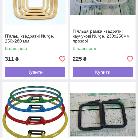
П'яльця рамка квадратні
П'яльці квадратні Nurge,
каучукові Nurge, 230х250мм
250х280 мм
прозорі
В наявності
В наявності
311
225
₴
₴
Купити
Купити