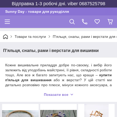
Відправка 1-3 робочі дні. viber 0687525798
Sunny Day - товари для рукоділля
Товари та послуги
П'яльця, снапы, рами і верстати для
П'яльця, снапы, рами і верстати для вишивки
Кожне вишивальне приладдя добре по-своєму, і вибір його
залежить від уподобань майстрині, її рівня, складності роботи
тощо, Але все ж багато запитують нас, що краще –
купити
п'яльця для вишивання
або ж верстат? У цій статті ми
детально розповімо про плюси, мінуси кожного аксесуара, а
ви вже зробите вибір самостійно.
Показати все
Гобеленові п'яльця, снапи, рамки або
верстати – розбір аксесуарів
Це раніше наші бабусі вишивали на п'яльцях і були раді,
адже іншого вибору у них просто не було. Сьогодні ж перед