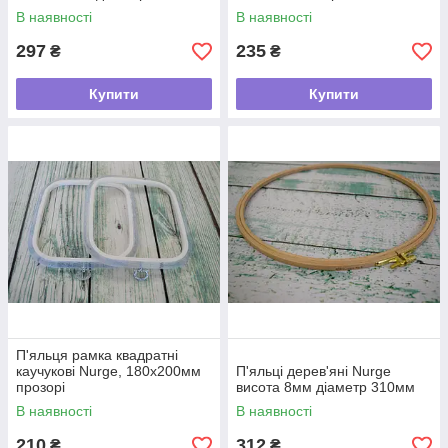
В наявності
В наявності
297
235
₴
₴
Купити
Купити
П'яльця рамка квадратні
каучукові Nurge, 180х200мм
П'яльці дерев'яні Nurge
прозорі
висота 8мм діаметр 310мм
В наявності
В наявності
210
312
₴
₴