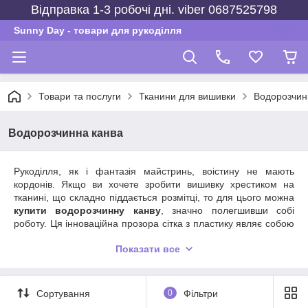
Відправка 1-3 робочі дні. viber 0687525798
Sunny Day - товари для рукоділля
Товари та послуги
Тканини для вишивки
Водорозчин
Водорозчинна канва
Рукоділля, як і фантазія майстринь, воістину не мають
кордонів. Якщо ви хочете зробити вишивку хрестиком на
тканині, що складно піддається розмітці, то для цього можна
купити водорозчинну канву
, значно полегшивши собі
роботу. Ця інноваційна прозора сітка з пластику являє собою
полотно з 14 рахунками, що накладається на будь-яку
Показати все
тканину-основу, дозволяє більш легко й ефектно вишивати
хрестиком.
Для чого потрібно купити водорозчинну
Сортування
0
Фільтри
канву?