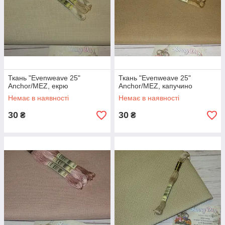
Ставши клієнтом нашого онлайн-магазину, ви неодмінно
оціните:
Можливість вибирати з великого асортименту
товарів, який весь час поповнюється.
Зручний каталог – в ньому ви швидко знайдете ті
товари, які вам потрібні.
Доступні ціни. Ми завжди намагаємося створити для
Ткань "Evenweave 25"
Ткань "Evenweave 25"
своїх клієнтів найвигідніші пропозиції у плані
Anchor/MEZ, екрю
Anchor/MEZ, капучино
співвідношення ціни і якості.
Немає в наявності
Немає в наявності
Швидку доставку в усі регіони нашої країни Новою
поштою або Укрпоштою. При замовленні на суму від
30
30
₴
₴
1000 гривень доставка Укрпоштою безкоштовна.
Можливість сплатити за покупку по реквізитах
Монобанку або Приватбанку, або післяплатою.
Професійні консультації менеджера в телефонному
режимі. Вам складно підібрати канву або колір ниток?
Менеджери Sunny Day завжди готові допомогти вам з
вибором з оформленням замовлення.
Вам потрібна
рівномірна тканина для вишивки
Anchor/MEZ? Тоді ласкаво просимо в наш інтернет-магазин
Sunny Day. Тут ви зможете швидко і вигідно замовити