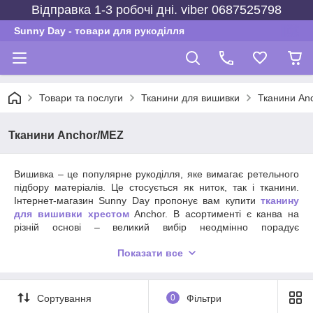
Відправка 1-3 робочі дні. viber 0687525798
Sunny Day - товари для рукоділля
Товари та послуги
Тканини для вишивки
Тканини An
Тканини Anchor/MEZ
Вишивка – це популярне рукоділля, яке вимагає ретельного
підбору матеріалів. Це стосується як ниток, так і тканини.
Інтернет-магазин Sunny Day пропонує вам купити
тканину
для вишивки хрестом
Anchor. В асортименті є канва на
різній основі – великий вибір неодмінно порадує
рукодільниць.
Показати все
Яку Anchor
тканину можна замовити в
нашому каталозі?
Сортування
0
Фільтри
На нашому сайті доступна для замовлення
Anchor тканина
наступних типів
: