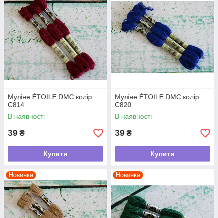
Муліне ÉTOILE DMC колір
Муліне ÉTOILE DMC колір
C814
C820
В наявності
В наявності
39
39
₴
₴
Купити
Купити
Новинка
Новинка