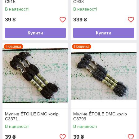
C915
C938
В наявності
В наявності
39
339
₴
₴
Купити
Купити
Новинка
Новинка
Муліне ÉTOILE DMC колір
Муліне ÉTOILE DMC колір
C3371
C3799
В наявності
В наявності
39
39
₴
₴