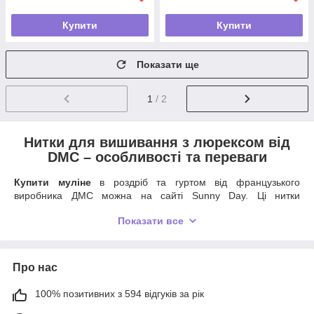
Купити
Купити
Показати ще
1
/ 2
Нитки для вишивання з люрексом від
DMC – особливості та переваги
Купити муліне
в роздріб та гуртом від французького
виробника ДМС можна на сайті Sunny Day. Ці нитки
відповідають розмірам муліне Special і муліне під артиклем
Показати все
117. Палітра кольорів складається з 35 відтінків, які
перегукуються з основними кольорами DMC.
Один моток має нитку в шість складень довжиною 8 метрів.
Про нас
Тобто загальна довжина нитки одного мотка становить 48
метрів, що дозволяє досить вигідно купити
муліне
DMC
, а
100% позитивних з 594 відгуків за рік
особливо, якщо це зробити в інтернет-магазині Sunny Day.
Французьке виробництво гарантує високу якість виконання