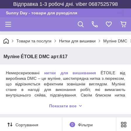
Відправка 1-3 робочі дні. viber 0687525798
Sunny Day - товари для рукоділля
Товари та послуги
Нитки для вишивки
Муліне DMC
Муліне ÉTOILE DMC арт.617
Немерсеризовані
нитки для вишивання
ÉTOILE від
виробника DMC – це муліне, шестипрядна нитка з люрексом,
що відрізняється ефектним зовнішнім виглядом. Муліне
стане в нагоді для виконання робіт, які вимагають
внутрішнього сяйва, підсвічування. Своїм блиском нитка
прикрасить будь-яке полотно, підійде для декорування
Показати все
аксесуарів, одягу.
Сортування
0
Фільтри