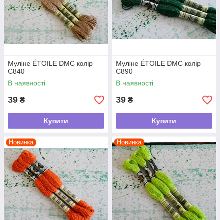
Муліне ÉTOILE DMC колір
Муліне ÉTOILE DMC колір
C840
C890
В наявності
В наявності
39
39
₴
₴
Купити
Купити
Новинка
Новинка