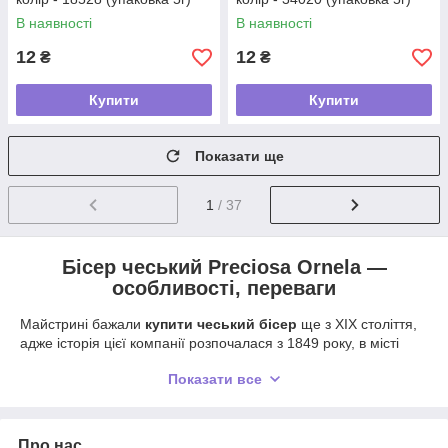
В наявності
В наявності
12
12
₴
₴
Купити
Купити
Показати ще
1
/ 37
Бісер чеський Preciosa Ornela —
особливості, переваги
Майстрині бажали
купити чеський бісер
ще з XIX століття,
адже історія цієї компанії розпочалася з 1849 року, в місті
Каменецький Шенов. Війна за ринок з Венецією
Показати все
примушувала майстрів винаходити нові й нові форми, види,
кольори намистин, що у результаті й стало вирішальним
чинником. Різноманіття асортименту сьогодні від одного
лише цього виробника здатне задовольнити потребу навіть
Про нас