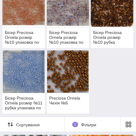
Бісер Preciosa
Бісер Preciosa
Бісер Preciosa
Ornela розмір
Ornela розмір
Ornela розмір
№10 упаковка по
№10 упаковка по
№10 рубка
5г
5г, 10г, 50г
упаковка по 5г, 10г,
50г
Бісер Preciosa
Preciosa Ornela
Ornela розмір №11
Чехія №6
рубка упаковка по
5г, 10г, 50г
Сортування
0
Фільтри