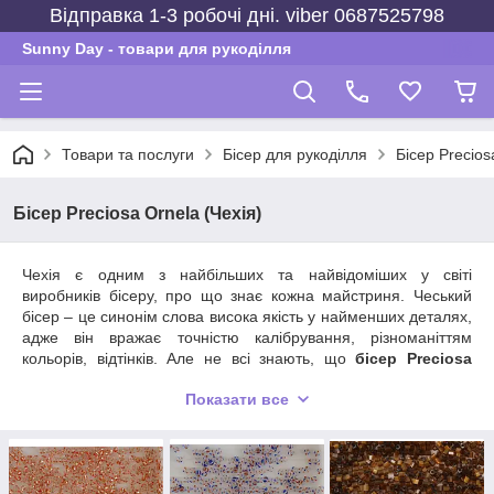
Відправка 1-3 робочі дні. viber 0687525798
Sunny Day - товари для рукоділля
Товари та послуги
Бісер для рукоділля
Бісер Precios
Бісер Preciosa Ornela (Чехія)
Чехія є одним з найбільших та найвідоміших у світі
виробників бісеру, про що знає кожна майстриня. Чеський
бісер – це синонім слова висока якість у найменших деталях,
адже він вражає точністю калібрування, різноманіттям
кольорів, відтінків. Але не всі знають, що
бісер Preciosa
Ornela і є настільки відомими, бездоганними виробами з
Показати все
Чехії, оскільки саме продукція цього виробника завоювала
світове визнання.