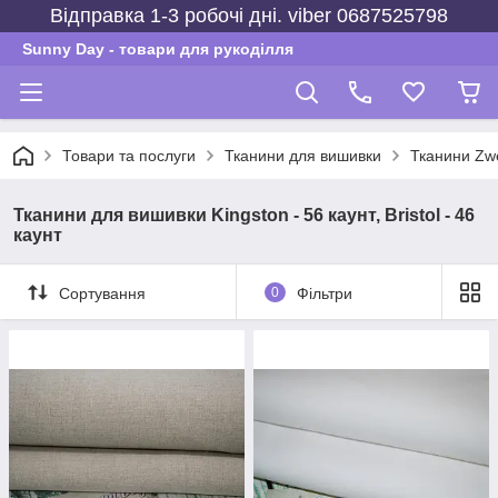
Відправка 1-3 робочі дні. viber 0687525798
Sunny Day - товари для рукоділля
Товари та послуги
Тканини для вишивки
Тканини Zwe
Тканини для вишивки Kingston - 56 каунт, Bristol - 46
каунт
Сортування
0
Фільтри