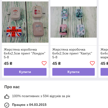
Жерстяна коробочка
Жерстяна коробочка
Жерс
6х4х2,5см принт "Лондон"
6х4х2,5см принт "Кактус"
6х4х
5-8
5-8
марк
45
45
45
₴
₴
Купити
Купити
Про нас
100% позитивних з 594 відгуків за рік
Працює з 04.03.2015