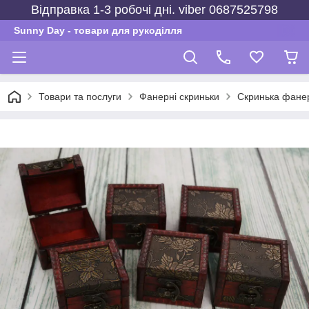
Відправка 1-3 робочі дні. viber 0687525798
Sunny Day - товари для рукоділля
Товари та послуги
Фанерні скриньки
Скринька фане