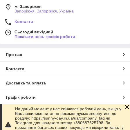
м. Запоріжжя
Запоріжжя, Запоріжжя, Україна
Контакти
Сьогодні вихідний
Показати весь графік роботи
Про нас
Контакти
Доставка та оплата
Графік роботи
На даний момент у нас скінчився робочий день, якщо у
Повна версія сайту
Вас лишилися питання рекомендуємо звернутися до
розділу: https://sunny-day.in.ua/ua/company_faq чи
Telegram для швидкого звязку +380687525798. За
Сайт створено на маркетплейсі
Prom.ua
проханням багатьох наших покупців ми відкрили канал у