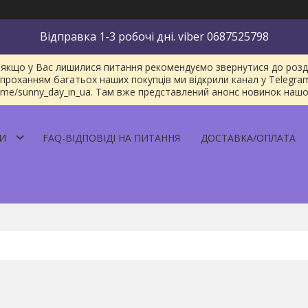
Відправка 1-3 робочі дні. viber 0687525798
якщо у Вас лишилися питання рекомендуємо звернутися до розділу
проханням багатьох наших покупців ми відкрили канал у Telegra
/t.me/sunny_day_in_ua. Там вже представлений анонс новинок наш
И
FAQ-ВІДПОВІДІ НА ПИТАННЯ
ДОСТАВКА/ОПЛАТА