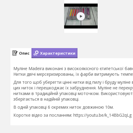
Опис
Характеристики
Муліне Madeira виконані з високоякісного єгипетської ба
Нитки двічі мерсеризированы, їх фарби витримують темпер
Для того щоб уберегти цінні нитки від пилу і бруду муліне
цих ниток і перешкоджає їх забруднення. Муліне не перекр
нитками в традиційній упаковці моточком. Використовуютьс
зберігається в надійній упаковці.
В одній упаковці 6 окремих ниток довжиною 10м.
Коротке відео за посланням: https://youtu.be/k_14BbG2qLg