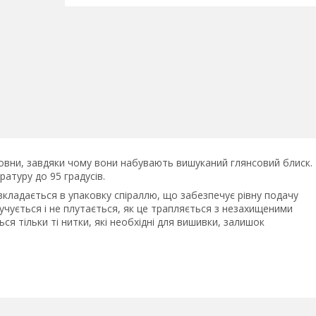
вовни, завдяки чому вони набувають вишуканий глянсовий блиск.
атуру до 95 градусів.
 вкладається в упаковку спіраллю, що забезпечує рівну подачу
учується і не плутається, як це трапляється з незахищеними
я тільки ті нитки, які необхідні для вишивки, залишок