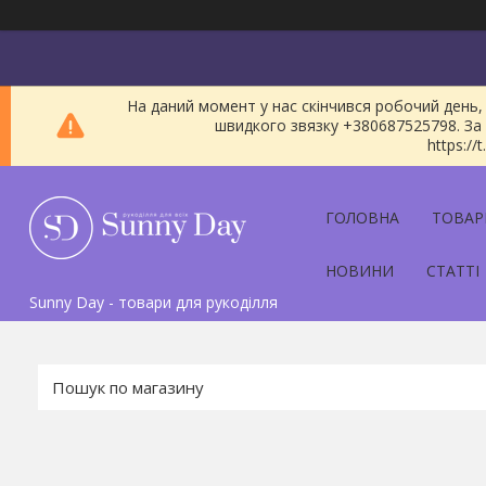
На даний момент у нас скінчився робочий день, 
швидкого звязку +380687525798. За 
https:/
ГОЛОВНА
ТОВАР
НОВИНИ
СТАТТІ
Sunny Day - товари для рукоділля