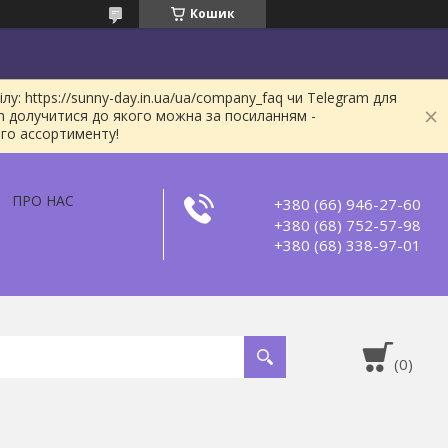
Кошик
: https://sunny-day.in.ua/ua/company_faq чи Telegram для
m долучитися до якого можна за посиланням -
ого ассортименту!
ПРО НАС
+380 (66) 946-27-60
+380 (68) 752-57-98
+380 (68) 338-97-01