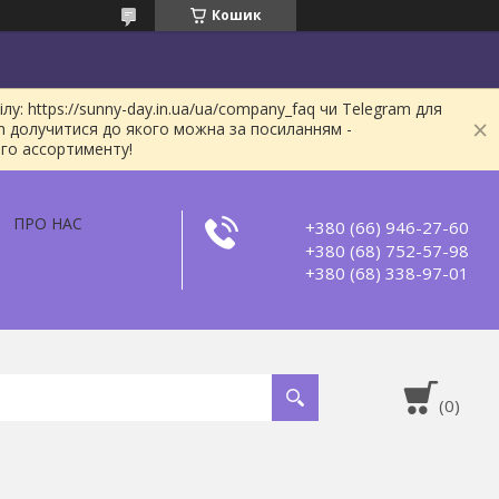
Кошик
: https://sunny-day.in.ua/ua/company_faq чи Telegram для
m долучитися до якого можна за посиланням -
ого ассортименту!
ПРО НАС
+380 (66) 946-27-60
+380 (68) 752-57-98
+380 (68) 338-97-01