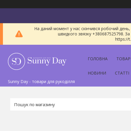
На даний момент у нас скінчився робочий день, 
швидкого звязку +380687525798. За 
https:/
ГОЛОВНА
ТОВАР
НОВИНИ
СТАТТІ
Sunny Day - товари для рукоділля