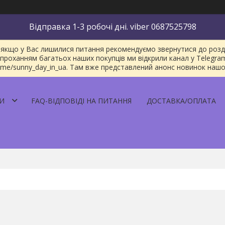
Відправка 1-3 робочі дні. viber 0687525798
якщо у Вас лишилися питання рекомендуємо звернутися до розділу
проханням багатьох наших покупців ми відкрили канал у Telegra
/t.me/sunny_day_in_ua. Там вже представлений анонс новинок наш
И
FAQ-ВІДПОВІДІ НА ПИТАННЯ
ДОСТАВКА/ОПЛАТА