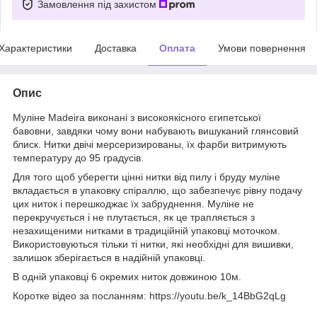
Замовлення під захистом
Характеристики
Доставка
Оплата
Умови повернення
Опис
Муліне Madeira виконані з високоякісного єгипетської
бавовни, завдяки чому вони набувають вишуканий глянсовий
блиск. Нитки двічі мерсеризированы, їх фарби витримують
температуру до 95 градусів.
Для того щоб уберегти цінні нитки від пилу і бруду муліне
вкладається в упаковку спіраллю, що забезпечує рівну подачу
цих ниток і перешкоджає їх забруднення. Муліне не
перекручується і не плутається, як це трапляється з
незахищеними нитками в традиційній упаковці моточком.
Використовуються тільки ті нитки, які необхідні для вишивки,
залишок зберігається в надійній упаковці.
В одній упаковці 6 окремих ниток довжиною 10м.
Коротке відео за посланням: https://youtu.be/k_14BbG2qLg