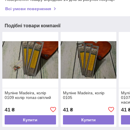
Всі умови повернення
Подібні товари компанії
Муліне Madeira, колір
Муліне Madeira, колір
Мулі
0109 колір топаз світлий
0105
0107
нас
41
41
41
₴
₴
Купити
Купити