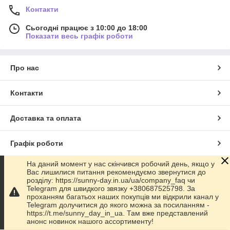
Контакти
Сьогодні працює з 10:00 до 18:00
Показати весь графік роботи
Про нас
Контакти
Доставка та оплата
Графік роботи
На даний момент у нас скінчився робочий день, якщо у
Повна версія сайту
Вас лишилися питання рекомендуємо звернутися до
розділу: https://sunny-day.in.ua/ua/company_faq чи
Telegram для швидкого звязку +380687525798. За
Сайт створено на маркетплейсі
Prom.ua
проханням багатьох наших покупців ми відкрили канал у
Telegram долучитися до якого можна за посиланням -
https://t.me/sunny_day_in_ua. Там вже представлений
Політика конфіденційності
анонс новинок нашого ассортименту!