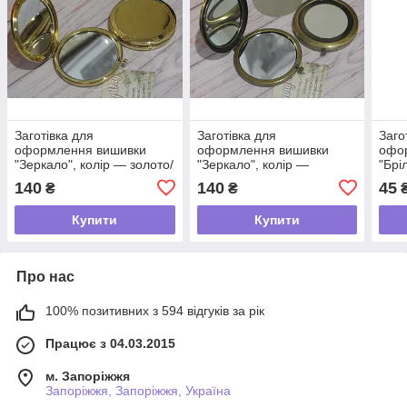
Заготівка для
Заготівка для
Заго
оформлення вишивки
оформлення вишивки
офо
"Зеркало", колір — золото/
"Зеркало", колір —
"Брі
глянець
бронза/матове
золо
140
140
45
₴
₴
Купити
Купити
Про нас
100% позитивних з 594 відгуків за рік
Працює з 04.03.2015
м. Запоріжжя
Запоріжжя, Запоріжжя, Україна