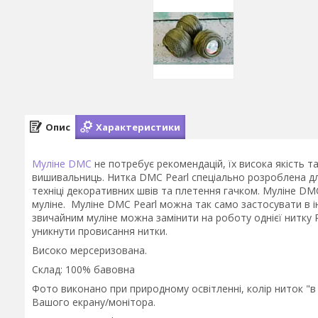
Опис
Характеристики
Муліне DMC
не потребує рекомендацій, їх висока якість 
вишивальниць. Нитка DMC Pearl спеціально розроблена для
техніці декоративних швів та плетення гачком. Муліне DMC
муліне. Муліне DMC Pearl можна так само застосувати в і
звичайним муліне можна замінити на роботу однієї нитку 
уникнути провисання нитки.
Високо мерсеризована.
Склад: 100% бавовна
Фото виконано при природному освітленні, колір ниток "в
Вашого екрану/монітора.