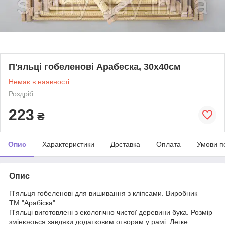
П'яльці гобеленові Арабеска, 30х40см
Немає в наявності
Роздріб
223
₴
Опис
Характеристики
Доставка
Оплата
Умови п
Опис
П'яльця гобеленові для вишивання з кліпсами. Виробник —
ТМ "Арабіска"
П'яльці виготовлені з екологічно чистої деревини бука. Розмір
змінюється завдяки додатковим отворам у рамі. Легке