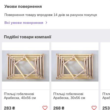
Умови повернення
Повернення товару впродовж 14 днів за рахунок покупця
Всі умови повернення
Подібні товари компанії
П'яльці гобеленові
П'яльці гобеленові
П'ял
Арабеска, 40х56 см
Арабеска, 30х56 см
Араб
283
268
253
₴
₴