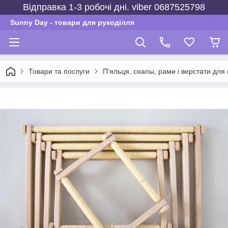
Відправка 1-3 робочі дні. viber 0687525798
Sunny Day - товари для рукоділля
Товари та послуги
П'яльця, снапы, рами і верстати для