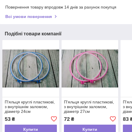
Повернення товару впродовж 14 днів за рахунок покупця
Всі умови повернення
Подібні товари компанії
П'яльця круглі пластикові,
П'яльця круглі пластикові,
П'ял
з внутрішнім заломом,
з внутрішнім заломом,
з вн
діаметр 24см
діаметр 27см
діам
53
72
83
₴
₴
Купити
Купити