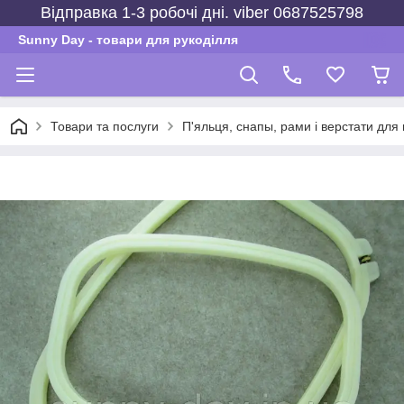
Відправка 1-3 робочі дні. viber 0687525798
Sunny Day - товари для рукоділля
Товари та послуги
П'яльця, снапы, рами і верстати для