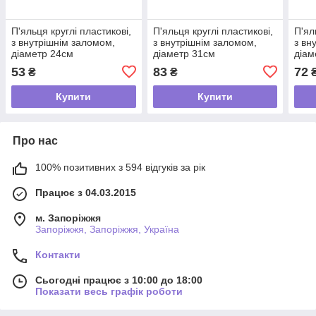
П'яльця круглі пластикові,
П'яльця круглі пластикові,
П'ял
з внутрішнім заломом,
з внутрішнім заломом,
з вн
діаметр 24см
діаметр 31см
діам
53
83
72
₴
₴
Купити
Купити
Про нас
100% позитивних з 594 відгуків за рік
Працює з 04.03.2015
м. Запоріжжя
Запоріжжя, Запоріжжя, Україна
Контакти
Сьогодні працює з 10:00 до 18:00
Показати весь графік роботи