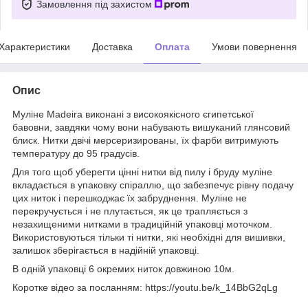
Замовлення під захистом
Характеристики
Доставка
Оплата
Умови повернення
Опис
Муліне Madeira виконані з високоякісного єгипетської
бавовни, завдяки чому вони набувають вишуканий глянсовий
блиск. Нитки двічі мерсеризированы, їх фарби витримують
температуру до 95 градусів.
Для того щоб уберегти цінні нитки від пилу і бруду муліне
вкладається в упаковку спіраллю, що забезпечує рівну подачу
цих ниток і перешкоджає їх забруднення. Муліне не
перекручується і не плутається, як це трапляється з
незахищеними нитками в традиційній упаковці моточком.
Використовуються тільки ті нитки, які необхідні для вишивки,
залишок зберігається в надійній упаковці.
В одній упаковці 6 окремих ниток довжиною 10м.
Коротке відео за посланням: https://youtu.be/k_14BbG2qLg