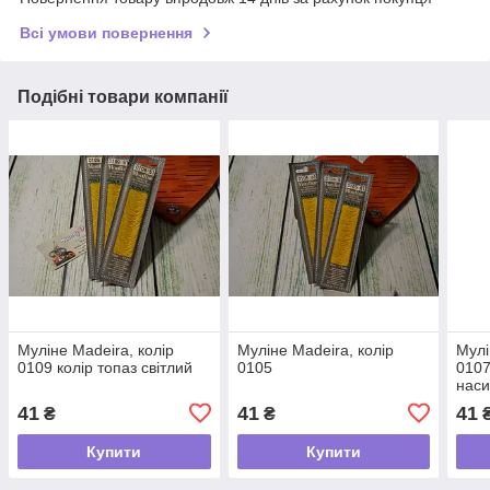
Всі умови повернення
Подібні товари компанії
Муліне Madeira, колір
Муліне Madeira, колір
Мулі
0109 колір топаз світлий
0105
0107
нас
41
41
41
₴
₴
Купити
Купити