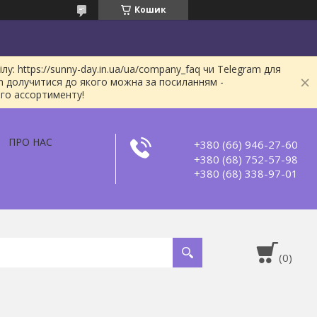
Кошик
: https://sunny-day.in.ua/ua/company_faq чи Telegram для
m долучитися до якого можна за посиланням -
ого ассортименту!
ПРО НАС
+380 (66) 946-27-60
+380 (68) 752-57-98
+380 (68) 338-97-01