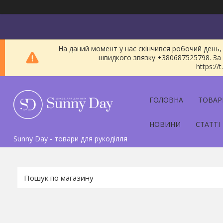
На даний момент у нас скінчився робочий день, 
швидкого звязку +380687525798. За 
https:/
ГОЛОВНА
ТОВАР
НОВИНИ
СТАТТІ
Sunny Day - товари для рукоділля