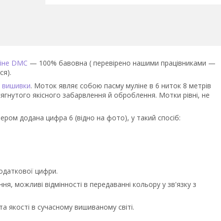
іне DMC
— 100% бавовна ( перевірено нашими працівниками —
ся).
я вишивки
. Моток являє собою пасму муліне в 6 ниток 8 метрів
ягнутого якісного забарвлення й оброблення. Мотки рівні, не
ром додана цифра 6 (відно на фото), у такий спосіб:
додаткової цифри.
ня, можливі відмінності в передаванні кольору у зв'язку з
а якості в сучасному вишиваному світі.