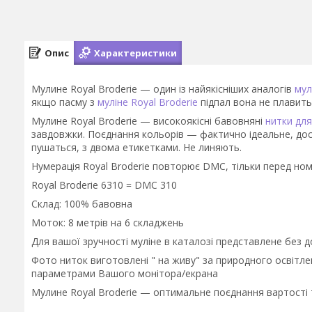
Опис
Характеристики
Мулине Royal Broderie — один із найякісніших аналогів
мул
якщо пасму з
муліне Royal Broderie
підпал вона не плавить
Мулине Royal Broderie — високоякісні бавовняні
нитки дл
завдовжки. Поєднання кольорів — фактично ідеальне, дос
пушаться, з двома етикетками. Не линяють.
Нумерація Royal Broderie повторює DMC, тільки перед номе
Royal Broderie 6310 = DMC 310
Склад: 100% бавовна
Моток: 8 метрів на 6 складжень
Для вашої зручності муліне в каталозі представлене без 
Фото ниток виготовлені " на живу" за природного освітлен
параметрами Вашого монітора/екрана
Мулине Royal Broderie — оптимальне поєднання вартості т