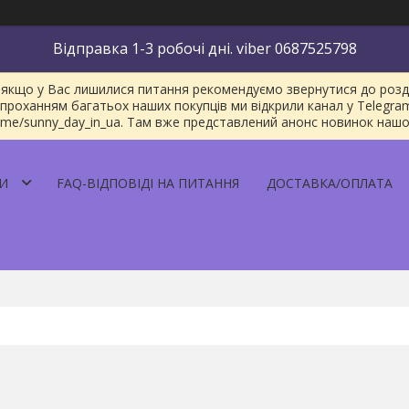
Відправка 1-3 робочі дні. viber 0687525798
якщо у Вас лишилися питання рекомендуємо звернутися до розділу
проханням багатьох наших покупців ми відкрили канал у Telegra
/t.me/sunny_day_in_ua. Там вже представлений анонс новинок наш
И
FAQ-ВІДПОВІДІ НА ПИТАННЯ
ДОСТАВКА/ОПЛАТА