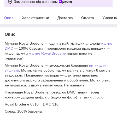
Замовлення під захистом
Опис
Характеристики
Доставка
Оплата
Умови п
Опис
Мулине Royal Broderie — один із найякісніших аналогів
муліне
DMC
— 100% бавовна ( перевірено нашими працівниками —
якщо пасму з
муліне Royal Broderie
підпал вона не
плавиться).
Мулине Royal Broderie — високоякісні бавовняні
нитки для
вишивки
. Моток являє собою пасму муліне в 6 ниток 8 метрів
завдовжки. Поєднання кольорів — фактично ідеальне,
досягнутого якісного забарвлення й оброблення. Мотки рівні,
не пушаться, з двома етикетками. Не линяють.
Нумерація Royal Broderie повторює DMC, тільки перед
номером додана цифра 6 (відно на фото), у такий спосіб:
Royal Broderie 6310 = DMC 310
Склад: 100% бавовна