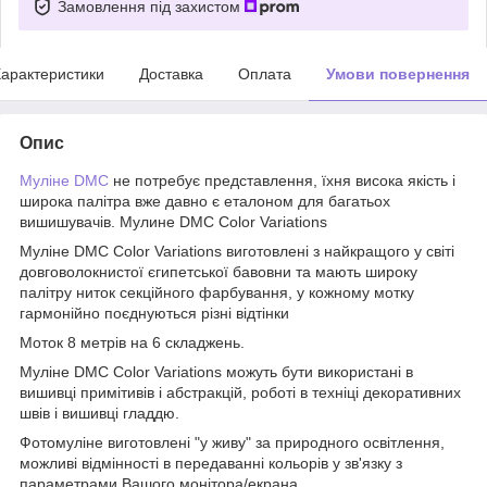
Замовлення під захистом
арактеристики
Доставка
Оплата
Умови повернення
Опис
Муліне DMC
не потребує представлення, їхня висока якість і
широка палітра вже давно є еталоном для багатьох
вишишувачів. Мулине DMC Color Variations
Муліне DMC Color Variations виготовлені з найкращого у світі
довговолокнистої єгипетської бавовни та мають широку
палітру ниток секційного фарбування, у кожному мотку
гармонійно поєднуються різні відтінки
Моток 8 метрів на 6 складжень.
Муліне DMC Color Variations можуть бути використані в
вишивці примітивів і абстракцій, роботі в техніці декоративних
швів і вишивці гладдю.
Фотомуліне виготовлені "у живу" за природного освітлення,
можливі відмінності в передаванні кольорів у зв'язку з
параметрами Вашого монітора/екрана.