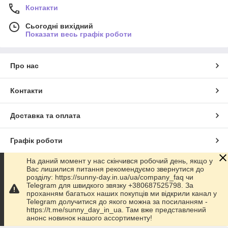
Контакти
Сьогодні вихідний
Показати весь графік роботи
Про нас
Контакти
Доставка та оплата
Графік роботи
На даний момент у нас скінчився робочий день, якщо у
Повна версія сайту
Вас лишилися питання рекомендуємо звернутися до
розділу: https://sunny-day.in.ua/ua/company_faq чи
Telegram для швидкого звязку +380687525798. За
Сайт створено на маркетплейсі
Prom.ua
проханням багатьох наших покупців ми відкрили канал у
Telegram долучитися до якого можна за посиланням -
https://t.me/sunny_day_in_ua. Там вже представлений
Політика конфіденційності
анонс новинок нашого ассортименту!