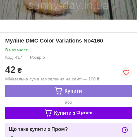
Муліне DMC Color Variations No4160
В наявності
Код: 417
Роздріб
42
₴
Мінімальна сума замовлення на сайті — 100 ₴
Купити
або
Купити з
Що таке купити з Пром?