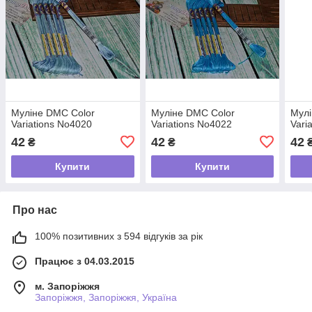
Муліне DMC Color
Муліне DMC Color
Мулі
Variations No4020
Variations No4022
Vari
42
42
42
₴
₴
Купити
Купити
Про нас
100% позитивних з 594 відгуків за рік
Працює з 04.03.2015
м. Запоріжжя
Запоріжжя, Запоріжжя, Україна