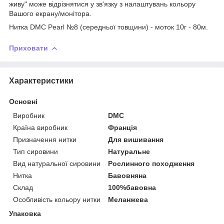
живу" може відрізнятися у зв'язку з налаштувань кольору
Вашого екрану/монітора.
Нитка DMC Pearl №8 (середньої товщини) - моток 10г - 80м.
Приховати
Характеристики
Основні
Виробник
DMC
Країна виробник
Франція
Призначення нитки
Для вишивання
Тип сировини
Натуральне
Вид натуральної сировини
Рослинного походження
Нитка
Бавовняна
Склад
100%бавовна
Особливість кольору нитки
Меланжева
Упаковка