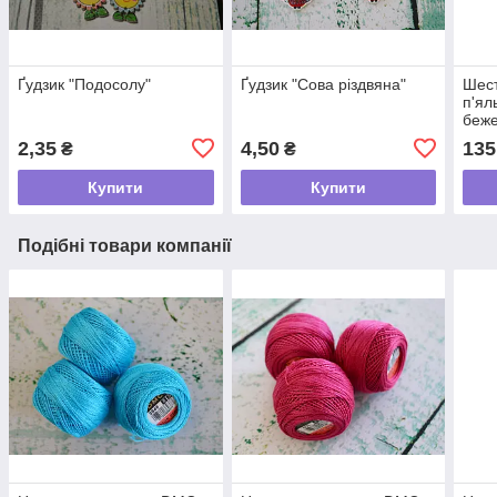
Ґудзик "Подосолу"
Ґудзик "Сова різдвяна"
Шест
п'ял
беж
2,35
4,50
135
₴
₴
Купити
Купити
Подібні товари компанії