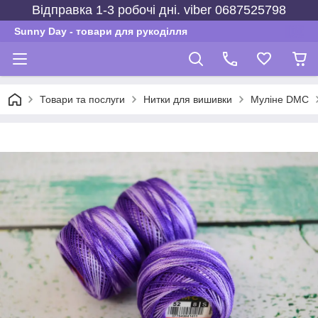
Відправка 1-3 робочі дні. viber 0687525798
Sunny Day - товари для рукоділля
Товари та послуги
Нитки для вишивки
Муліне DMC