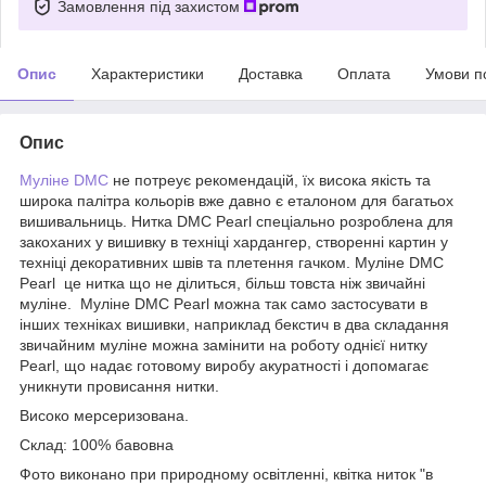
Замовлення під захистом
Опис
Характеристики
Доставка
Оплата
Умови п
Опис
Муліне DMC
не потреує рекомендацій, їх висока якість та
широка палітра кольорів вже давно є еталоном для багатьох
вишивальниць. Нитка DMC Pearl спеціально розроблена для
закоханих у вишивку в техніці хардангер, створенні картин у
техніці декоративних швів та плетення гачком. Муліне DMC
Pearl це нитка що не ділиться, більш товста ніж звичайні
муліне. Муліне DMC Pearl можна так само застосувати в
інших техніках вишивки, наприклад бекстич в два складання
звичайним муліне можна замінити на роботу однієї нитку
Pearl, що надає готовому виробу акуратності і допомагає
уникнути провисання нитки.
Високо мерсеризована.
Склад: 100% бавовна
Фото виконано при природному освітленні, квітка ниток "в