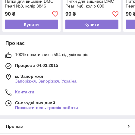
Нитки для вишивки DMC
Нитки для вишивки DMC
Нитк
Pearl №8, колір 3846
Pearl №8, колір 600
Pear
90
90
90
₴
₴
Купити
Купити
Про нас
100% позитивних з 594 відгуків за рік
Працює з 04.03.2015
м. Запоріжжя
Запоріжжя, Запоріжжя, Україна
Контакти
Сьогодні вихідний
Показати весь графік роботи
Про нас