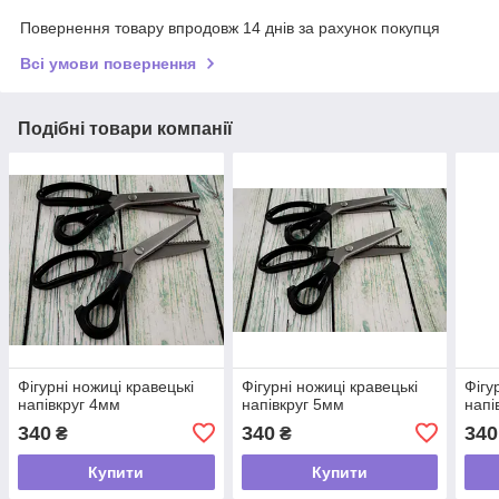
Повернення товару впродовж 14 днів за рахунок покупця
Всі умови повернення
Подібні товари компанії
Фігурні ножиці кравецькі
Фігурні ножиці кравецькі
Фігу
напівкруг 4мм
напівкруг 5мм
напі
340
340
340
₴
₴
Купити
Купити