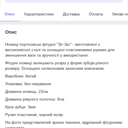
Опис
Характеристики
Доставка
Оплата
Умови п
Опис
Ножиці портновські фігурні "Зіг-Заг" - виготовлені з
високоякісної сталі та оснащені пластиковими руками для
зменшення ваги та зручності у використанні.
Фігурні ножиці залишають розріз у формі зубців різного
розміру. Оснащені силіконовим захисним ковпачком.
Виробник: Китай
Упаковка: без пакування
Довжина ножиць: 23см
Довжина ріжучого полотна: 9см
Крок зубця: 3мм
Ручки пластикові, чорний колір.
На фото представлений зразок тканини, відрізаний фігурними
ножицями.