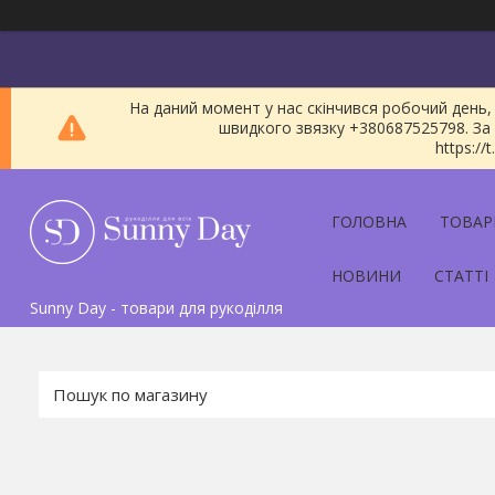
На даний момент у нас скінчився робочий день, 
швидкого звязку +380687525798. За 
https:/
ГОЛОВНА
ТОВАР
НОВИНИ
СТАТТІ
Sunny Day - товари для рукоділля