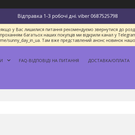
Відправка 1-3 робочі дні. viber 0687525798
якщо у Вас лишилися питання рекомендуємо звернутися до розділу
проханням багатьох наших покупців ми відкрили канал у Telegra
/t.me/sunny_day_in_ua. Там вже представлений анонс новинок наш
И
FAQ-ВІДПОВІДІ НА ПИТАННЯ
ДОСТАВКА/ОПЛАТА