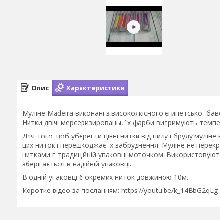
Опис
Характеристики
Муліне Madeira виконані з високоякісного єгипетської ба
Нитки двічі мерсеризированы, їх фарби витримують темпер
Для того щоб уберегти цінні нитки від пилу і бруду муліне
цих ниток і перешкоджає їх забруднення. Муліне не перекр
нитками в традиційній упаковці моточком. Використовуютьс
зберігається в надійній упаковці.
В одній упаковці 6 окремих ниток довжиною 10м.
Коротке відео за посланням: https://youtu.be/k_14BbG2qLg