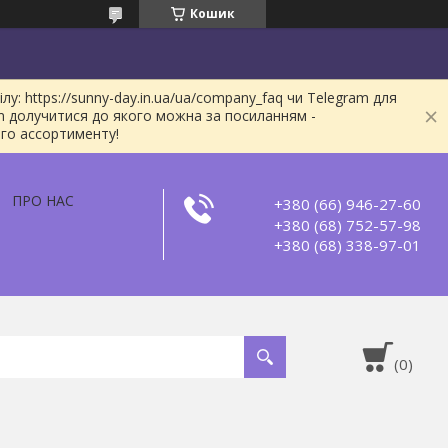
Кошик
: https://sunny-day.in.ua/ua/company_faq чи Telegram для
m долучитися до якого можна за посиланням -
ого ассортименту!
ПРО НАС
+380 (66) 946-27-60
+380 (68) 752-57-98
+380 (68) 338-97-01