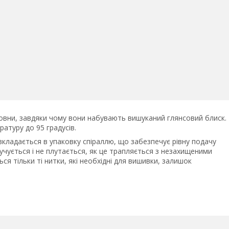
вовни, завдяки чому вони набувають вишуканий глянсовий блиск.
атуру до 95 градусів.
 вкладається в упаковку спіраллю, що забезпечує рівну подачу
учується і не плутається, як це трапляється з незахищеними
я тільки ті нитки, які необхідні для вишивки, залишок