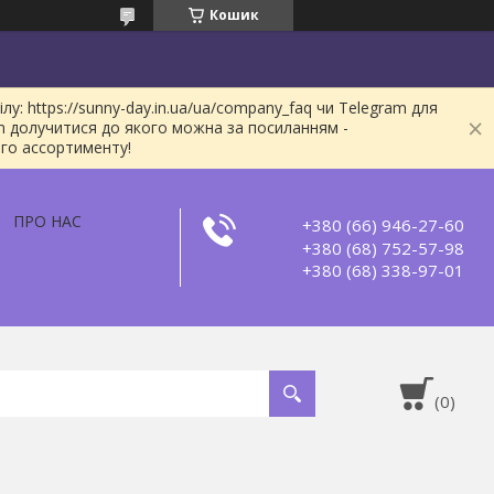
Кошик
: https://sunny-day.in.ua/ua/company_faq чи Telegram для
m долучитися до якого можна за посиланням -
ого ассортименту!
ПРО НАС
+380 (66) 946-27-60
+380 (68) 752-57-98
+380 (68) 338-97-01