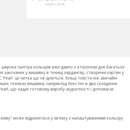
Анастасія
та широка палітра кольорів вже давно є еталоном для багатьох
 закоханих у вишивку в техніці хардангер, створенні картин у
 Pearl це нитка що не ділиться, більш товста ніж звичайні
нших техніках вишивки, наприклад бекстич в два складання
Pearl, що надає готовому виробу акуратності і допомагає
 живу" може відрізнятися у зв'язку з налаштуваннями кольору