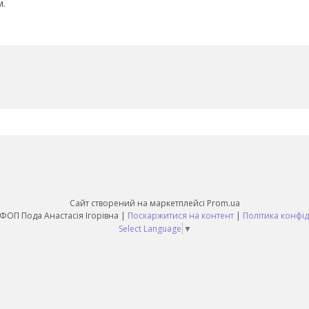
м.
Сайт створений на маркетплейсі
Prom.ua
Sunny Day ФОП Пода Анастасія Ігорівна |
Поскаржитися на контент
|
Політика конфід
Select Language
▼