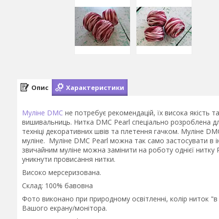
Опис
Характеристики
Муліне DMC
не потребує рекомендацій, їх висока якість 
вишивальниць. Нитка DMC Pearl спеціально розроблена для
техніці декоративних швів та плетення гачком. Муліне DMC
муліне. Муліне DMC Pearl можна так само застосувати в і
звичайним муліне можна замінити на роботу однієї нитку 
уникнути провисання нитки.
Високо мерсеризована.
Склад: 100% бавовна
Фото виконано при природному освітленні, колір ниток "в
Вашого екрану/монітора.