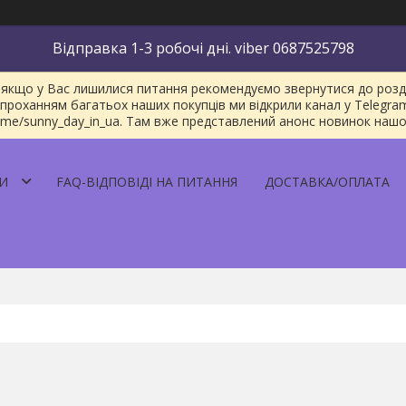
Відправка 1-3 робочі дні. viber 0687525798
якщо у Вас лишилися питання рекомендуємо звернутися до розділу
проханням багатьох наших покупців ми відкрили канал у Telegra
/t.me/sunny_day_in_ua. Там вже представлений анонс новинок наш
И
FAQ-ВІДПОВІДІ НА ПИТАННЯ
ДОСТАВКА/ОПЛАТА