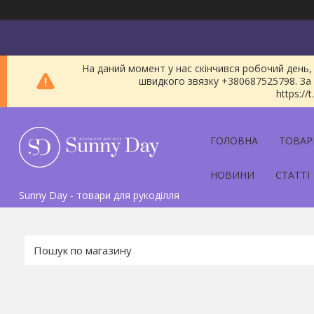
На даний момент у нас скінчився робочий день, 
швидкого звязку +380687525798. За 
https:/
ГОЛОВНА
ТОВАР
НОВИНИ
СТАТТІ
Sunny Day - товари для рукоділля