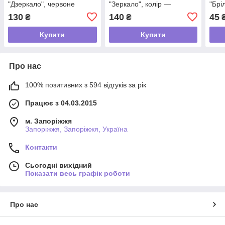
"Дзеркало", червоне
"Зеркало", колір —
"Брі
золото/глянець
бронза/матове
золо
130
140
45
₴
₴
Купити
Купити
Про нас
100% позитивних з 594 відгуків за рік
Працює з 04.03.2015
м. Запоріжжя
Запоріжжя, Запоріжжя, Україна
Контакти
Сьогодні вихідний
Показати весь графік роботи
Про нас