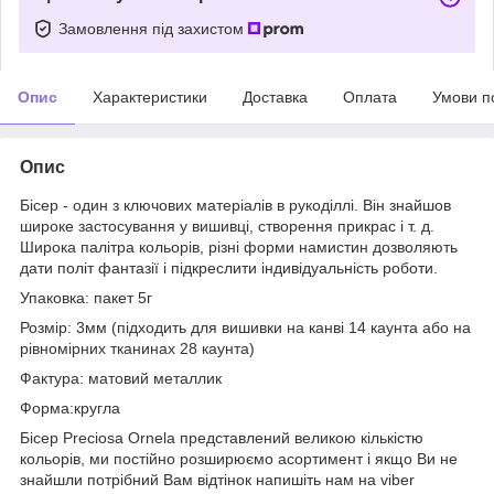
Замовлення під захистом
Опис
Характеристики
Доставка
Оплата
Умови п
Опис
Бісер - один з ключових матеріалів в рукоділлі. Він знайшов
широке застосування у вишивці, створення прикрас і т. д.
Широка палітра кольорів, різні форми намистин дозволяють
дати політ фантазії і підкреслити індивідуальність роботи.
Упаковка: пакет 5г
Розмір: 3мм (підходить для вишивки на канві 14 каунта або на
рівномірних тканинах 28 каунта)
Фактура: матовий металлик
Форма:кругла
Бісер Preciosa Ornela представлений великою кількістю
кольорів, ми постійно розширюємо асортимент і якщо Ви не
знайшли потрібний Вам відтінок напишіть нам на viber