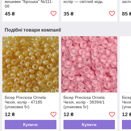
вишивки "Брошка" №111-
колір — світлий мідь
засі
08
45
35
85
₴
₴
Подібні товари компанії
Бісер Preciosa Ornela
Бісер Preciosa Ornela
Бісе
Чехія, колір - 47185
Чехія, колір - 38394/1
Чехі
(упаковка 5г)
(упаковка 5г)
(упа
12
12
12
₴
₴
Купити
Купити