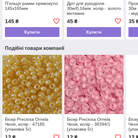
П’яльця рамки прямокутні
Дріт для рукоділля
Пров
145х165мм
30м/0,16мм, колір - золото
30м 
вінтажне
- мі
145
45
35
₴
₴
Купити
Купити
Подібні товари компанії
Бісер Preciosa Ornela
Бісер Preciosa Ornela
Бісе
Чехія, колір - 47185
Чехія, колір - 38394/1
Чехі
(упаковка 5г)
(упаковка 5г)
(упа
12
12
12
₴
₴