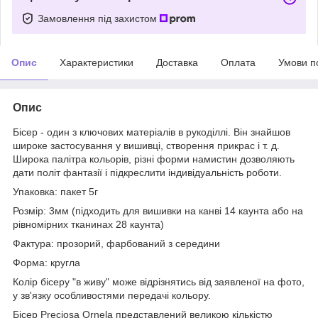
Замовлення під захистом
Опис
Характеристики
Доставка
Оплата
Умови п
Опис
Бісер - один з ключових матеріалів в рукоділлі. Він знайшов
широке застосування у вишивці, створення прикрас і т. д.
Широка палітра кольорів, різні форми намистин дозволяють
дати політ фантазії і підкреслити індивідуальність роботи.
Упаковка: пакет 5г
Розмір: 3мм (підходить для вишивки на канві 14 каунта або на
рівномірних тканинах 28 каунта)
Фактура: прозорий, фарбований з середини
Форма: кругла
Колір бісеру "в живу" може відрізнятись від заявленої на фото,
у зв'язку особливостями передачі кольору.
Бісер Preciosa Ornela представлений великою кількістю