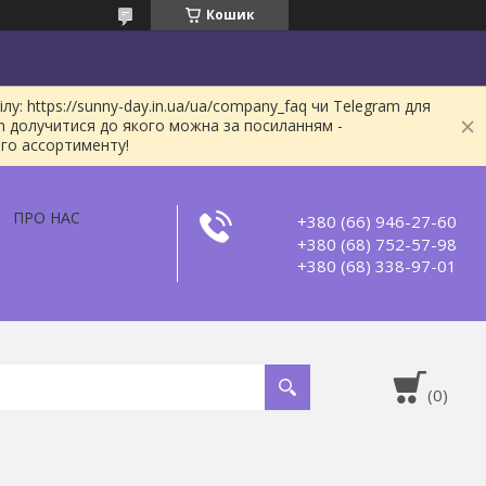
Кошик
: https://sunny-day.in.ua/ua/company_faq чи Telegram для
m долучитися до якого можна за посиланням -
ого ассортименту!
ПРО НАС
+380 (66) 946-27-60
+380 (68) 752-57-98
+380 (68) 338-97-01