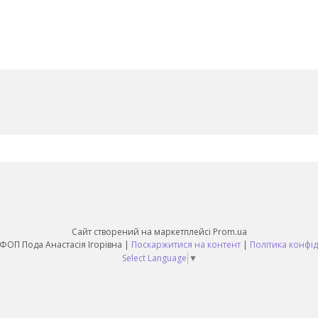
Сайт створений на маркетплейсі
Prom.ua
Sunny Day ФОП Пода Анастасія Ігорівна |
Поскаржитися на контент
|
Політика конфід
Select Language
▼