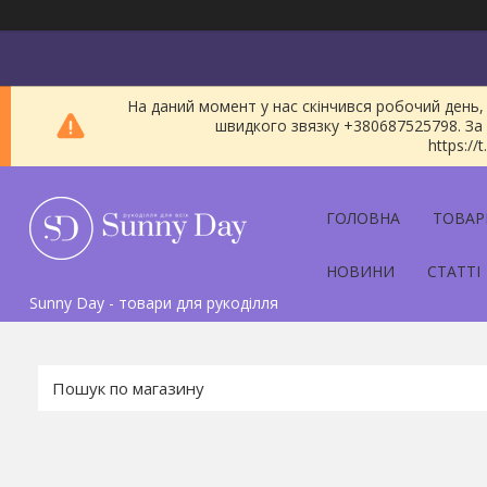
На даний момент у нас скінчився робочий день, 
швидкого звязку +380687525798. За 
https:/
ГОЛОВНА
ТОВАР
НОВИНИ
СТАТТІ
Sunny Day - товари для рукоділля