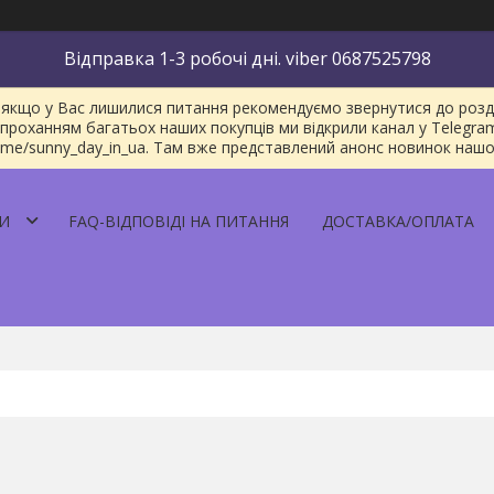
Відправка 1-3 робочі дні. viber 0687525798
якщо у Вас лишилися питання рекомендуємо звернутися до розділу
проханням багатьох наших покупців ми відкрили канал у Telegra
/t.me/sunny_day_in_ua. Там вже представлений анонс новинок наш
И
FAQ-ВІДПОВІДІ НА ПИТАННЯ
ДОСТАВКА/ОПЛАТА