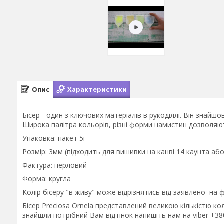
Опис
Характеристики
Бісер - один з ключових матеріалів в рукоділлі. Він знайшо
Широка палітра кольорів, різні форми намистин дозволяють
Упаковка: пакет 5г
Розмір: 3мм (підходить для вишивки на канві 14 каунта або
Фактура: перловий
Форма: кругла
Колір бісеру "в живу" може відрізнятись від заявленої на 
Бісер Preciosa Ornela представлений великою кількістю к
знайшли потрібний Вам відтінок напишіть нам на viber +3