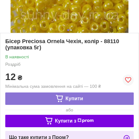
Бісер Preciosa Ornela Чехія, колір - 88110
(упаковка 5г)
В наявності
Роздріб
12
₴
Мінімальна сума замовлення на сайті — 100 ₴
Купити
або
Купити з
Що таке купити з Пром?