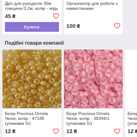
Дріт для рукоділля 30м
Організатор для роботи з
товщина 0,2м, колір - мідь
намистинами
45
₴
100
₴
Купити
Подібні товари компанії
Бісер Preciosa Ornela
Бісер Preciosa Ornela
Бісе
Чехія, колір - 47185
Чехія, колір - 38394/1
Чехі
(упаковка 5г)
(упаковка 5г)
(упа
12
12
12
₴
₴