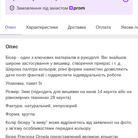
Замовлення під захистом
Опис
Характеристики
Доставка
Оплата
Умови п
Опис
Бісер - один з ключових матеріалів в рукоділлі. Він знайшов
широке застосування у вишивці, створення прикрас і т. д.
Широка палітра кольорів, різні форми намистин дозволяють
дати політ фантазії і підкреслити індивідуальність роботи.
Упаковка: пакет 5г
Розмір: 3мм (підходить для вишивки на канві 14 каунта або на
рівномірних тканинах 28 каунта)
Фактура: натуральний, непрозорий
Форма: кругла
Колір бісеру "в живу" може відрізнятись від заявленої на фото,
у зв'язку особливостями передачі кольору.
Бісер Preciosa Ornela представлений великою кількістю