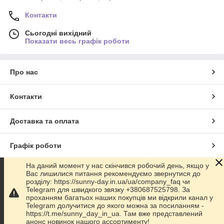
Контакти
Сьогодні вихідний
Показати весь графік роботи
Про нас
Контакти
Доставка та оплата
Графік роботи
На даний момент у нас скінчився робочий день, якщо у
Повна версія сайту
Вас лишилися питання рекомендуємо звернутися до
розділу: https://sunny-day.in.ua/ua/company_faq чи
Telegram для швидкого звязку +380687525798. За
Сайт створено на маркетплейсі
Prom.ua
проханням багатьох наших покупців ми відкрили канал у
Telegram долучитися до якого можна за посиланням -
https://t.me/sunny_day_in_ua. Там вже представлений
Політика конфіденційності
анонс новинок нашого ассортименту!