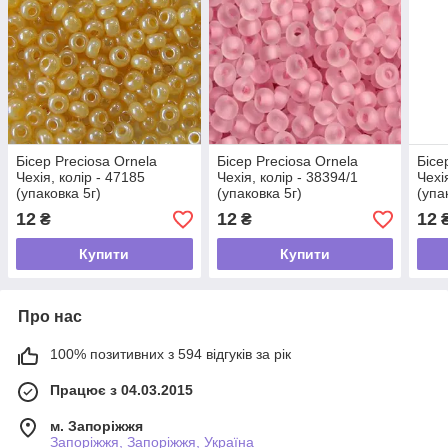
Бісер Preciosa Ornela
Бісер Preciosa Ornela
Бісе
Чехія, колір - 47185
Чехія, колір - 38394/1
Чехі
(упаковка 5г)
(упаковка 5г)
(упа
12
12
12
₴
₴
Купити
Купити
Про нас
100% позитивних з 594 відгуків за рік
Працює з 04.03.2015
м. Запоріжжя
Запоріжжя, Запоріжжя, Україна