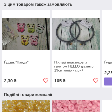
З цим товаром також замовляють
Ґудзик "Панда"
П'яльці пластикові з
Ґудз
гвинтом HELLO діаметр
19см колір - сірий
2,2
2,30
105
₴
₴
Подібні товари компанії