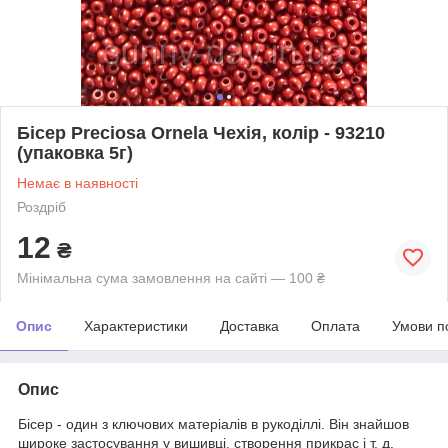
Бісер Preciosa Ornela Чехія, колір - 93210
(упаковка 5г)
Немає в наявності
Роздріб
12
₴
Мінімальна сума замовлення на сайті — 100 ₴
Опис
Характеристики
Доставка
Оплата
Умови п
Опис
Бісер - один з ключових матеріалів в рукоділлі. Він знайшов
широке застосування у вишивці, створення прикрас і т. д.