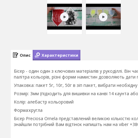
Опис
Характеристики
Бісер - один один з ключових матеріалів у рукоділлі. Він ч
палітра кольорів, різні форми намистин дозволяють дати п
Упаковка: пакет 5г, 10г, 50г в зіп пакет, вибрати необхідн
Розмір: 3мм (підходить для вишивки на канві 14 каунта або
Колір: алебастр кольоровий
Форма:кругла
Бісер Preciosa Ornela представлений великою кількістю к
знайшли потрібний Вам відтінок напишіть нам на viber +3