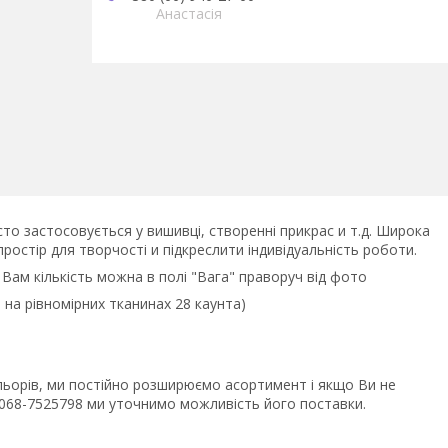
Анастасія
асто застосовується у вишивці, створенні прикрас и т.д. Широка
ростір для творчості и підкреслити індивідуальність роботи.
у Вам кількість можна в полі "Вага" праворуч від фото
 на рівномірних тканинах 28 каунта)
ольорів, ми постійно розширюємо асортимент і якщо Ви не
8068-7525798 ми уточнимо можливість його поставки.