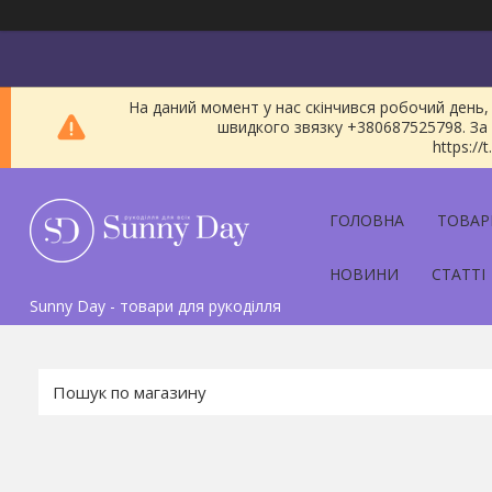
На даний момент у нас скінчився робочий день, 
швидкого звязку +380687525798. За 
https:/
ГОЛОВНА
ТОВАР
НОВИНИ
СТАТТІ
Sunny Day - товари для рукоділля