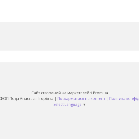
Сайт створений на маркетплейсі
Prom.ua
Sunny Day ФОП Пода Анастасія Ігорівна |
Поскаржитися на контент
|
Політика конфід
Select Language
▼