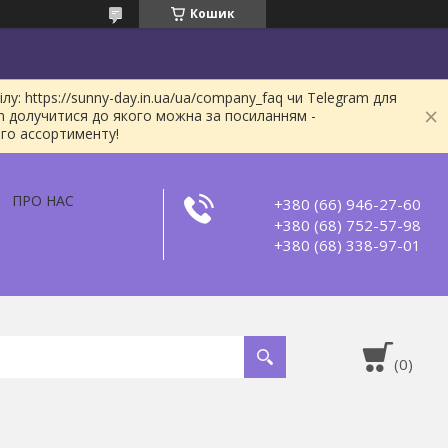
Кошик
: https://sunny-day.in.ua/ua/company_faq чи Telegram для
m долучитися до якого можна за посиланням -
ого ассортименту!
ПРО НАС
+380 (66) 946-27-60
+380 (68) 752-57-98
+380 (68) 338-97-01