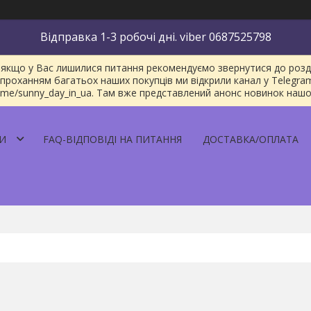
Відправка 1-3 робочі дні. viber 0687525798
якщо у Вас лишилися питання рекомендуємо звернутися до розділу
проханням багатьох наших покупців ми відкрили канал у Telegra
/t.me/sunny_day_in_ua. Там вже представлений анонс новинок наш
И
FAQ-ВІДПОВІДІ НА ПИТАННЯ
ДОСТАВКА/ОПЛАТА