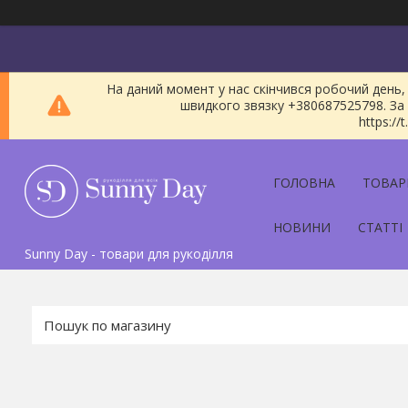
На даний момент у нас скінчився робочий день, 
швидкого звязку +380687525798. За 
https:/
ГОЛОВНА
ТОВАР
НОВИНИ
СТАТТІ
Sunny Day - товари для рукоділля