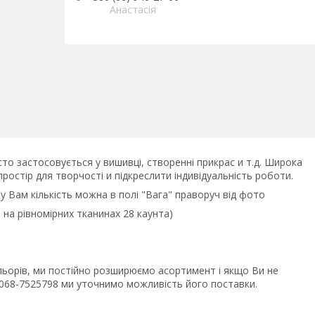
Анастасія
асто застосовується у вишивці, створенні прикрас и т.д. Широка
ростір для творчості и підкреслити індивідуальність роботи.
ну Вам кількість можна в полі "Вага" праворуч від фото
 на рівномірних тканинах 28 каунта)
ольорів, ми постійно розширюємо асортимент і якщо Ви не
8068-7525798 ми уточнимо можливість його поставки.