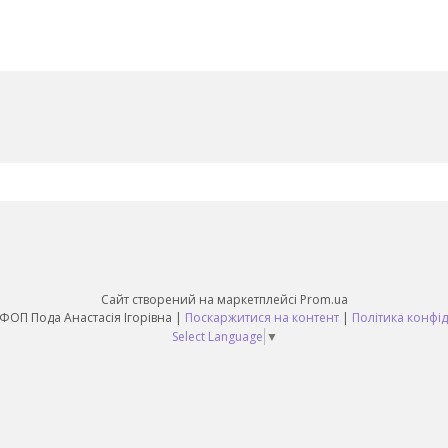
Сайт створений на маркетплейсі
Prom.ua
Sunny Day ФОП Пода Анастасія Ігорівна |
Поскаржитися на контент
|
Політика конфід
Select Language
▼