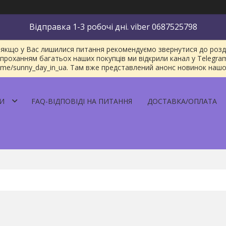
Відправка 1-3 робочі дні. viber 0687525798
якщо у Вас лишилися питання рекомендуємо звернутися до розділу
проханням багатьох наших покупців ми відкрили канал у Telegra
/t.me/sunny_day_in_ua. Там вже представлений анонс новинок наш
И
FAQ-ВІДПОВІДІ НА ПИТАННЯ
ДОСТАВКА/ОПЛАТА