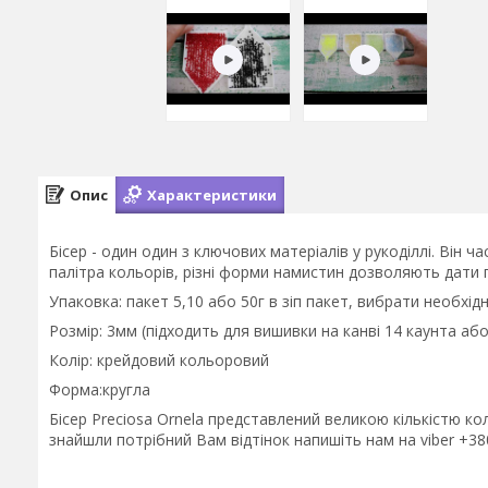
Опис
Характеристики
Бісер - один один з ключових матеріалів у рукоділлі. Він ч
палітра кольорів, різні форми намистин дозволяють дати п
Упаковка: пакет 5,10 або 50г в зіп пакет, вибрати необхід
Розмір: 3мм (підходить для вишивки на канві 14 каунта або
Колір: крейдовий кольоровий
Форма:кругла
Бісер Preciosa Ornela представлений великою кількістю к
знайшли потрібний Вам відтінок напишіть нам на viber +3