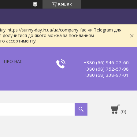
Кошик
: https://sunny-day.in.ua/ua/company_faq чи Telegram для
m долучитися до якого можна за посиланням -
ого ассортименту!
ПРО НАС
+380 (66) 946-27-60
+380 (68) 752-57-98
+380 (68) 338-97-01