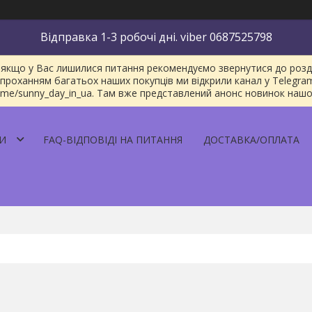
Відправка 1-3 робочі дні. viber 0687525798
якщо у Вас лишилися питання рекомендуємо звернутися до розділу
проханням багатьох наших покупців ми відкрили канал у Telegra
/t.me/sunny_day_in_ua. Там вже представлений анонс новинок наш
И
FAQ-ВІДПОВІДІ НА ПИТАННЯ
ДОСТАВКА/ОПЛАТА