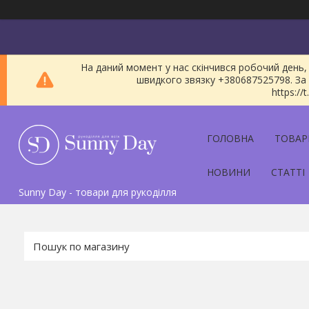
На даний момент у нас скінчився робочий день, 
швидкого звязку +380687525798. За 
https:/
ГОЛОВНА
ТОВАР
НОВИНИ
СТАТТІ
Sunny Day - товари для рукоділля