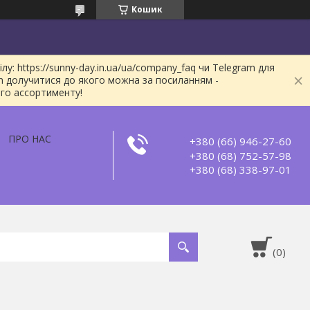
Кошик
: https://sunny-day.in.ua/ua/company_faq чи Telegram для
m долучитися до якого можна за посиланням -
ого ассортименту!
ПРО НАС
+380 (66) 946-27-60
+380 (68) 752-57-98
+380 (68) 338-97-01