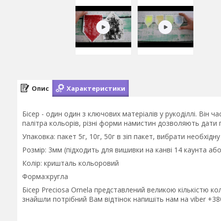
Опис
Характеристики
Бісер - один один з ключових матеріалів у рукоділлі. Він ч
палітра кольорів, різні форми намистин дозволяють дати п
Упаковка: пакет 5г, 10г, 50г в зіп пакет, вибрати необхідн
Розмір: 3мм (підходить для вишивки на канві 14 каунта або
Колір: кришталь кольоровий
Форма:кругла
Бісер Preciosa Ornela представлений великою кількістю к
знайшли потрібний Вам відтінок напишіть нам на viber +3