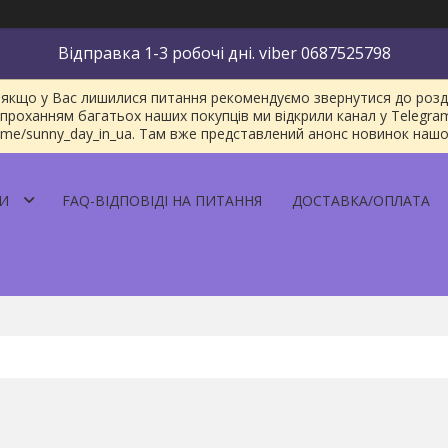
Відправка 1-3 робочі дні. viber 0687525798
якщо у Вас лишилися питання рекомендуємо звернутися до розділу
проханням багатьох наших покупців ми відкрили канал у Telegra
/t.me/sunny_day_in_ua. Там вже представлений анонс новинок наш
И
FAQ-ВІДПОВІДІ НА ПИТАННЯ
ДОСТАВКА/ОПЛАТА