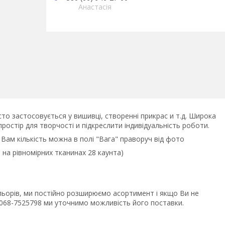
Анастасія
асто застосовується у вишивці, створенні прикрас и т.д. Широка
ростір для творчості и підкреслити індивідуальність роботи.
у Вам кількість можна в полі "Вага" праворуч від фото
 на рівномірних тканинах 28 каунта)
ольорів, ми постійно розширюємо асортимент і якщо Ви не
8068-7525798 ми уточнимо можливість його поставки.