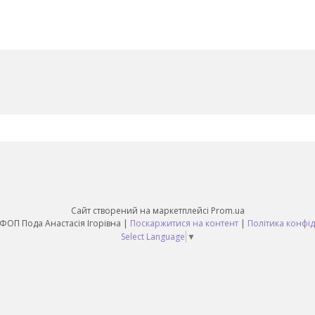
Сайт створений на маркетплейсі
Prom.ua
Sunny Day ФОП Пода Анастасія Ігорівна |
Поскаржитися на контент
|
Політика конфід
Select Language
▼