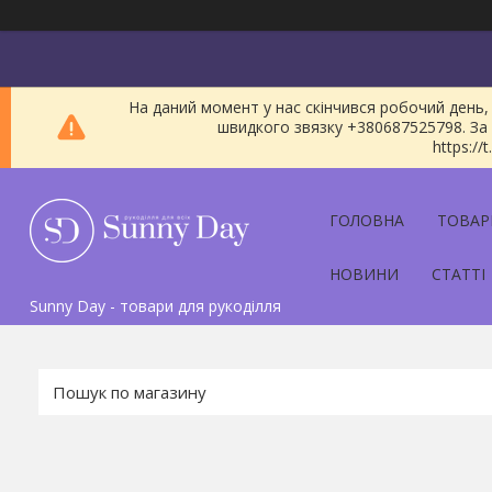
На даний момент у нас скінчився робочий день, 
швидкого звязку +380687525798. За 
https:/
ГОЛОВНА
ТОВАР
НОВИНИ
СТАТТІ
Sunny Day - товари для рукоділля