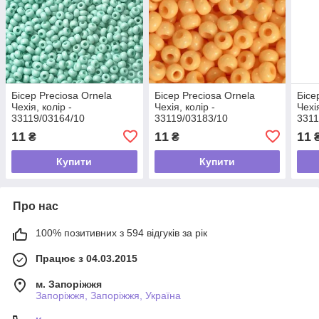
Бісер Preciosa Ornela
Бісер Preciosa Ornela
Бісе
Чехія, колір -
Чехія, колір -
Чехія
33119/03164/10
33119/03183/10
3311
11
11
11
₴
₴
Купити
Купити
Про нас
100% позитивних з 594 відгуків за рік
Працює з 04.03.2015
м. Запоріжжя
Запоріжжя, Запоріжжя, Україна