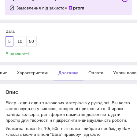
Замовлення під захистом
Вага
5
10
50
В наявності
пис
Характеристики
Доставка
Оплата
Умови пове
Опис
Бісер - один один з ключових матеріалів у рукоділлі. Він часто
застосовується у вишивці, створенні прикрас и т.д. Широка
палітра кольорів, різні форми намистин дозволяють дати
простір для творчості и підкреслити індивідуальність роботи.
Упаковка: пакет 5г, 10г, 50г в зіп пакет, вибрати необхідну Вам
кількість можна в полі "Вага" праворуч від фото