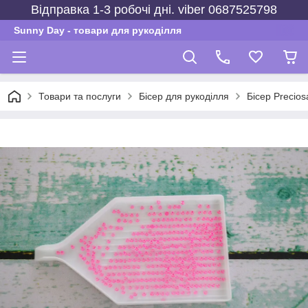
Відправка 1-3 робочі дні. viber 0687525798
Sunny Day - товари для рукоділля
Товари та послуги
Бісер для рукоділля
Бісер Precios