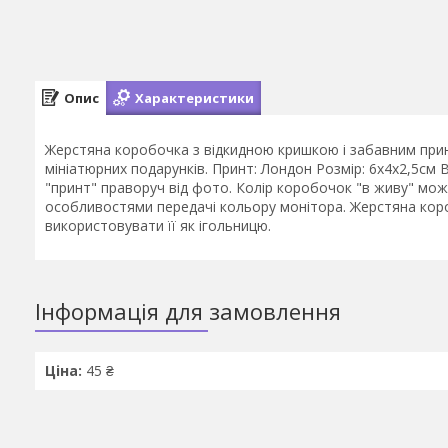
Опис
Характеристики
Жерстяна коробочка з відкидною кришкою і забавним принт
мініатюрних подарунків. Принт: Лондон Розмір: 6х4х2,5см 
"принт" праворуч від фото. Колір коробочок "в живу" може
особливостями передачі кольору монітора. Жерстяна ко
використовувати її як ігольницю.
Інформація для замовлення
Ціна:
45 ₴