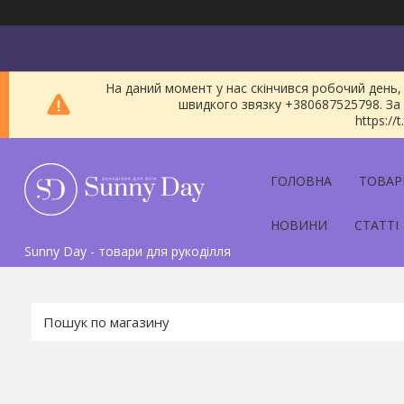
На даний момент у нас скінчився робочий день, 
швидкого звязку +380687525798. За 
https:/
ГОЛОВНА
ТОВАР
НОВИНИ
СТАТТІ
Sunny Day - товари для рукоділля