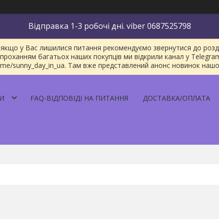
Відправка 1-3 робочі дні. viber 0687525798
якщо у Вас лишилися питання рекомендуємо звернутися до розділу
проханням багатьох наших покупців ми відкрили канал у Telegra
/t.me/sunny_day_in_ua. Там вже представлений анонс новинок наш
И
FAQ-ВІДПОВІДІ НА ПИТАННЯ
ДОСТАВКА/ОПЛАТА