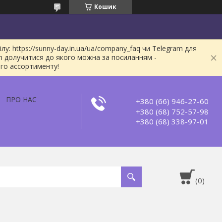
Кошик
: https://sunny-day.in.ua/ua/company_faq чи Telegram для
m долучитися до якого можна за посиланням -
ого ассортименту!
ПРО НАС
+380 (66) 946-27-60
+380 (68) 752-57-98
+380 (68) 338-97-01