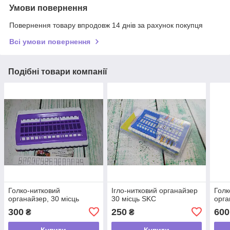
Умови повернення
Повернення товару впродовж 14 днів за рахунок покупця
Всі умови повернення
Подібні товари компанії
Голко-нитковий
Ігло-нитковий органайзер
Голк
органайзер, 30 місць
30 місць SKC
орга
300
250
600
₴
₴
Купити
Купити