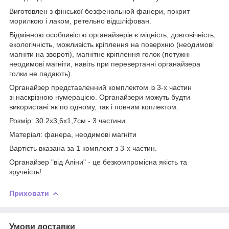
Виготовлен з фінської безфенольной фанери, покрит
морилкою і лаком, ретельно відшліфован.
Відмінною особливістю органайзерів є міцність, довговічність,
екологічність, можливість кріплення на поверхню (неодимові
магніти на звороті), магнітне кріплення голок (потужні
неодимові магніти, навіть при перевертанні органайзера
голки не падають).
Органайзер представленний комплектом із 3-х частин
зі наскрізною нумерацією. Органайзери можуть будти
використані як по одному, так і повним коплектом.
Розмір: 30.2х3,6х1,7см - 3 частини
Матеріал: фанера, неодимові магніти
Вартість вказана за 1 комплект з 3-х частин.
Органайзер "від Аліни" - це безкомпромісна якість та
зручність!
Приховати
Умови доставки