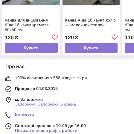
Канва для вишивання
Канва Аїда 18 каунт, колір
Канв
Аїда 18 каунт кремова
— молочний теплий
Аїда
50х50 см
см
120
120
110
₴
₴
Купити
Купити
Про нас
100% позитивних з 588 відгуків за рік
Працює з 04.03.2015
м. Запоріжжя
Запоріжжя, Запоріжжя, Україна
Контакти
Сьогодні працює з 10:00 до 16:00
Показати весь графік роботи