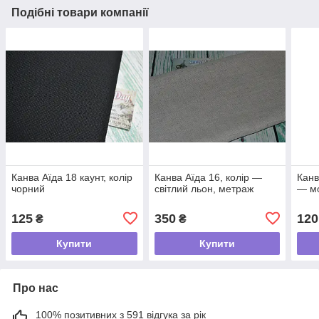
Подібні товари компанії
Канва Аїда 18 каунт, колір
Канва Аїда 16, колір —
Канв
чорний
світлий льон, метраж
— м
125
350
120
₴
₴
Купити
Купити
Про нас
100% позитивних з 591 відгука за рік