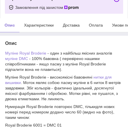
Замовлення під захистом
Опис
Характеристики
Доставка
Оплата
Умови п
Опис
Муліне Royal Broderie
- один з найбільш якісних аналогів
муліне DMC
- 100% бавовна ( перевірено нашими
співробітниками - якщо пасму з муліне Royal Broderie
підпалити вона не плавиться).
Муліне Royal Broderie - високоякісні бавовняні
нитки для
вишивки
. Моток являє собою пасму муліне в 6 ниток 8 метрів
завдовжки. Збіг кольорів - фактично ідеальний, досягнутої
якісної фарбуванням і обробкою. Мотки рівні, не пушатся, з
двома етикетками. Не линяють.
Нумерація Royal Broderie повторює DMC, тількидля нових
номері перед номером додано число 60 (видно на фото),
таким чином:
Royal Broderie 6001 = DMC 01