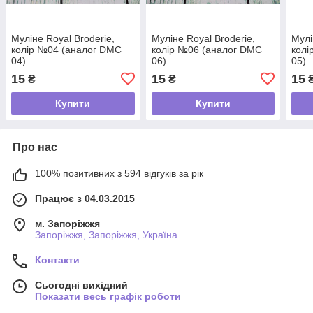
Муліне Royal Broderie,
Муліне Royal Broderie,
Мулі
колір №04 (аналог DMC
колір №06 (аналог DMC
колі
04)
06)
05)
15
15
15
₴
₴
Купити
Купити
Про нас
100% позитивних з 594 відгуків за рік
Працює з 04.03.2015
м. Запоріжжя
Запоріжжя, Запоріжжя, Україна
Контакти
Сьогодні вихідний
Показати весь графік роботи