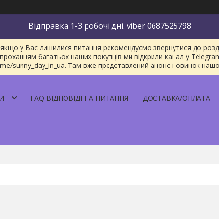
Відправка 1-3 робочі дні. viber 0687525798
якщо у Вас лишилися питання рекомендуємо звернутися до розділу
проханням багатьох наших покупців ми відкрили канал у Telegra
/t.me/sunny_day_in_ua. Там вже представлений анонс новинок наш
И
FAQ-ВІДПОВІДІ НА ПИТАННЯ
ДОСТАВКА/ОПЛАТА