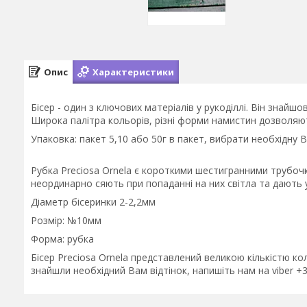
Опис
Характеристики
Бісер - один з ключових матеріалів у рукоділлі. Він знайш
Широка палітра кольорів, різні форми намистин дозволяють
Упаковка: пакет 5,10 або 50г в пакет, вибрати необхідну 
Рубка Preciosa Ornela є короткими шестигранними трубочк
неординарно сяють при попаданні на них світла та дають 
Діаметр бісеринки 2-2,2мм
Розмір: №10мм
Форма: рубка
Бісер Preciosa Ornela представлений великою кількістю к
знайшли необхідний Вам відтінок, напишіть нам на viber 