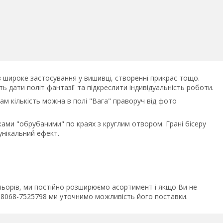
ов широке застосування у вишивці, створенні прикрас тощо.
 дати політ фантазії та підкреслити індивідуальність роботи.
Вам кількість можна в полі "Вага" праворуч від фото
ами "обрубаними" по краях з круглим отвором. Грані бісеру
унікальний ефект.
ольорів, ми постійно розширюємо асортимент і якщо Ви не
+38068-7525798 ми уточнимо можливість його поставки.