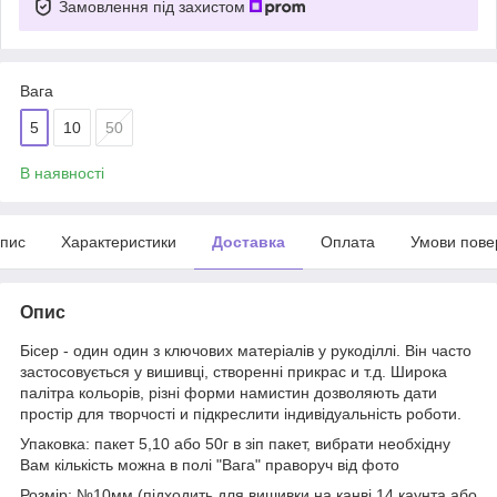
Замовлення під захистом
Вага
5
10
50
В наявності
пис
Характеристики
Доставка
Оплата
Умови пове
Опис
Бісер - один один з ключових матеріалів у рукоділлі. Він часто
застосовується у вишивці, створенні прикрас и т.д. Широка
палітра кольорів, різні форми намистин дозволяють дати
простір для творчості и підкреслити індивідуальність роботи.
Упаковка: пакет 5,10 або 50г в зіп пакет, вибрати необхідну
Вам кількість можна в полі "Вага" праворуч від фото
Розмір: №10мм (підходить для вишивки на канві 14 каунта або