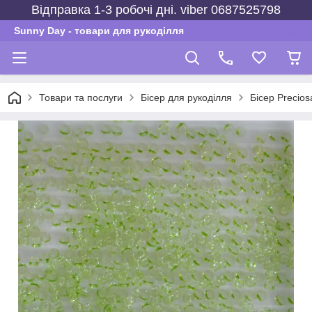
Відправка 1-3 робочі дні. viber 0687525798
Sunny Day - товари для рукоділля
Товари та послуги
Бісер для рукоділля
Бісер Precios