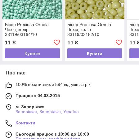
Бісер Preciosa Ornela
Бісер Preciosa Ornela
Бісе
Чехія, колір -
Чехія, колір -
Чехія
33119/03164/10
33119/03152/10
3311
11
11
11
₴
₴
Купити
Купити
Про нас
100% позитивних з 594 відгуків за рік
Працює з 04.03.2015
м. Запоріжжя
Запоріжжя, Запоріжжя, Україна
Контакти
Сьогодні працює з 10:00 до 18:00
Показати весь графік роботи