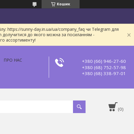
Кошик
: https://sunny-day.in.ua/ua/company_faq чи Telegram для
m долучитися до якого можна за посиланням -
ого ассортименту!
ПРО НАС
+380 (66) 946-27-60
+380 (68) 752-57-98
+380 (68) 338-97-01