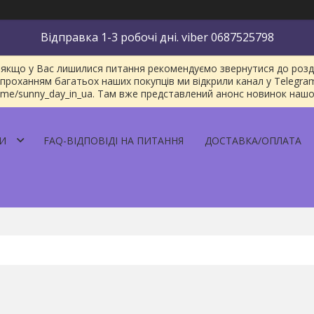
Відправка 1-3 робочі дні. viber 0687525798
якщо у Вас лишилися питання рекомендуємо звернутися до розділу
проханням багатьох наших покупців ми відкрили канал у Telegra
/t.me/sunny_day_in_ua. Там вже представлений анонс новинок наш
И
FAQ-ВІДПОВІДІ НА ПИТАННЯ
ДОСТАВКА/ОПЛАТА