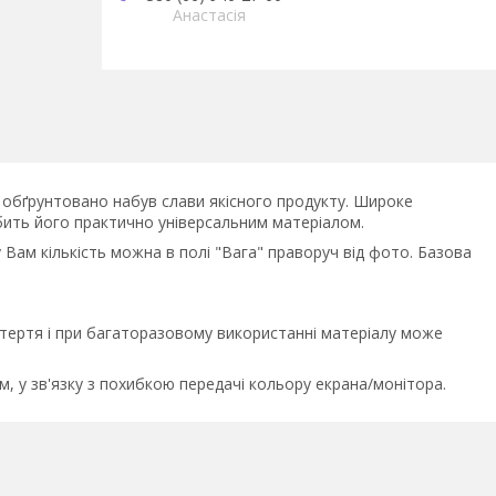
Анастасія
uki обґрунтовано набув слави якісного продукту. Широке
робить його практично універсальним матеріалом.
у Вам кількість можна в полі "Вага" праворуч від фото. Базова
о тертя і при багаторазовому використанні матеріалу може
м, у зв'язку з похибкою передачі кольору екрана/монітора.