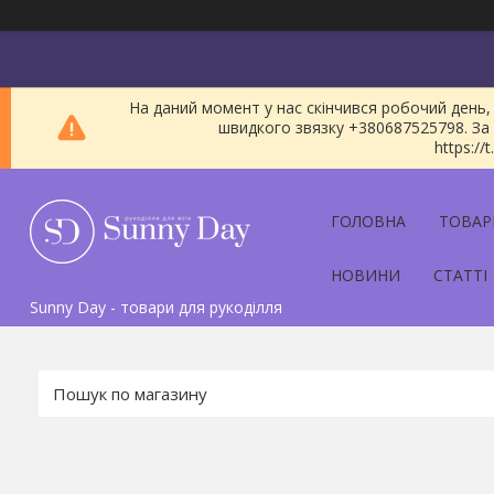
На даний момент у нас скінчився робочий день, 
швидкого звязку +380687525798. За 
https:/
ГОЛОВНА
ТОВАР
НОВИНИ
СТАТТІ
Sunny Day - товари для рукоділля