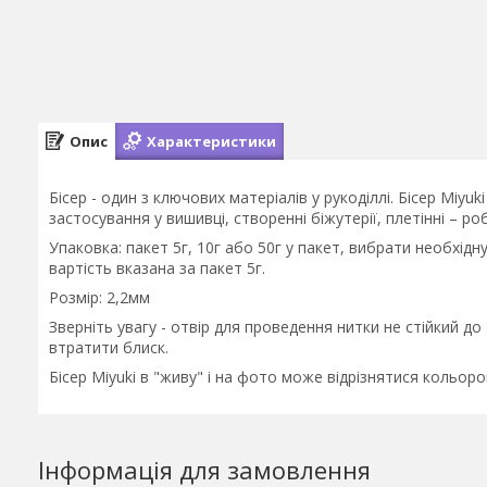
Опис
Характеристики
Бісер - один з ключових матеріалів у рукоділлі. Бісер Miy
застосування у вишивці, створенні біжутерії, плетінні – 
Упаковка: пакет 5г, 10г або 50г у пакет, вибрати необхідн
вартість вказана за пакет 5г.
Розмір: 2,2мм
Зверніть увагу - отвір для проведення нитки не стійкий д
втратити блиск.
Бісер Miyuki в "живу" і на фото може відрізнятися кольоро
Інформація для замовлення