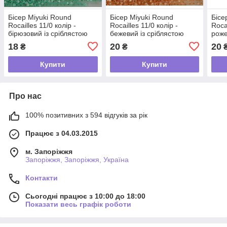
Бісер Miyuki Round
Бісер Miyuki Round
Бісе
Rocailles 11/0 колір -
Rocailles 11/0 колір -
Rocai
бірюзовий із сріблястою
бежевий із сріблястою
роже
серединкою
серединкою
сер
18
20
20
₴
₴
Купити
Купити
Про нас
100% позитивних з 594 відгуків за рік
Працює з 04.03.2015
м. Запоріжжя
Запоріжжя, Запоріжжя, Україна
Контакти
Сьогодні працює з 10:00 до 18:00
Показати весь графік роботи