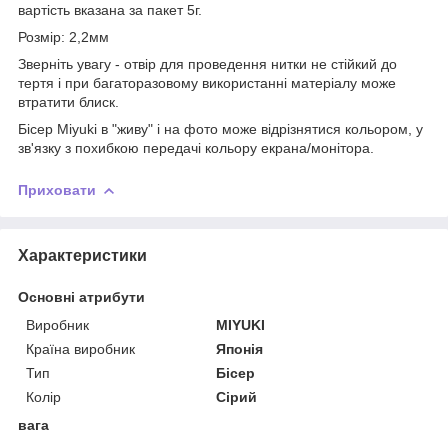
вартість вказана за пакет 5г.
Розмір: 2,2мм
Зверніть увагу - отвір для проведення нитки не стійкий до
тертя і при багаторазовому використанні матеріалу може
втратити блиск.
Бісер Miyuki в "живу" і на фото може відрізнятися кольором, у
зв'язку з похибкою передачі кольору екрана/монітора.
Приховати
Характеристики
Основні атрибути
Виробник
MIYUKI
Країна виробник
Японія
Тип
Бісер
Колір
Сірий
вага