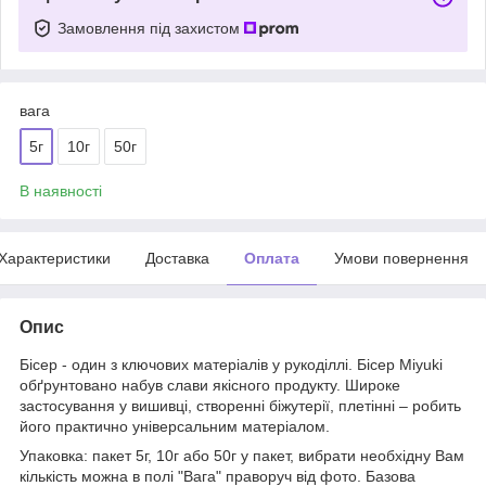
Замовлення під захистом
вага
5г
10г
50г
В наявності
Характеристики
Доставка
Оплата
Умови повернення
Опис
Бісер - один з ключових матеріалів у рукоділлі. Бісер Miyuki
обґрунтовано набув слави якісного продукту. Широке
застосування у вишивці, створенні біжутерії, плетінні – робить
його практично універсальним матеріалом.
Упаковка: пакет 5г, 10г або 50г у пакет, вибрати необхідну Вам
кількість можна в полі "Вага" праворуч від фото. Базова