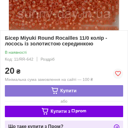
Бісер Miyuki Round Rocailles 11/0 колір -
лосось із золотистою серединкою
В наявності
Код: 11/RR-642
Роздріб
20
₴
Мінімальна сума замовлення на сайті — 100 ₴
Купити
або
Купити з
Що таке купити з Пром?