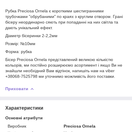
Рубка Preciosa Ornela є короткими шестигранними
трубочками "обрубаними" по краях з круглим отвором. Грані
бісеру неординарно сяють при попаданні на них світла та
дають унікальний ефект.
Діаметр бісеринки 2-2,2мм
Розмір: №10мм
Форма: рубка
Бісер Preciosa Ornela представлений великою кількістю
кольорів, ми постійно розширюємо асортимент і якщо Ви не
знайшли необхідний Вам відтінок, напишіть нам на viber
+38068-7525798 ми уточнимо можливість його поставки.
Приховати
Характеристики
Основні атрибути
Виробник
Preciosa Ornela