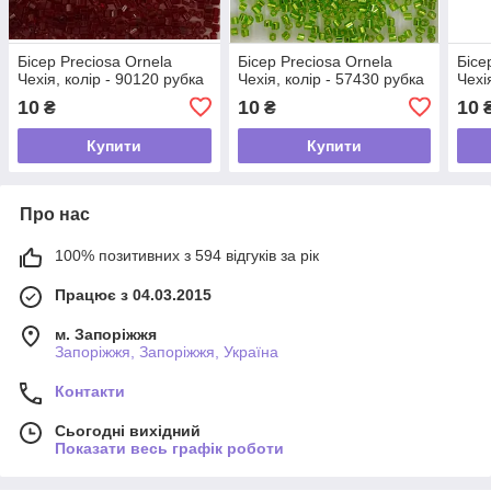
Бісер Preciosa Ornela
Бісер Preciosa Ornela
Бісе
Чехія, колір - 90120 рубка
Чехія, колір - 57430 рубка
Чехі
10
10
10
₴
₴
Купити
Купити
Про нас
100% позитивних з 594 відгуків за рік
Працює з 04.03.2015
м. Запоріжжя
Запоріжжя, Запоріжжя, Україна
Контакти
Сьогодні вихідний
Показати весь графік роботи