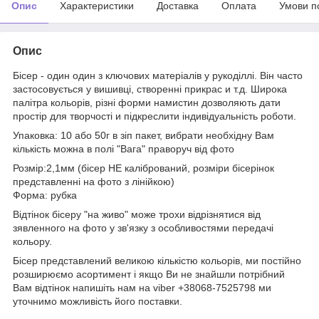
Опис
Характеристики
Доставка
Оплата
Умови п
Опис
Бісер - один один з ключових матеріалів у рукоділлі. Він часто
застосовується у вишивці, створенні прикрас и т.д. Широка
палітра кольорів, різні форми намистин дозволяють дати
простір для творчості и підкреслити індивідуальність роботи.
Упаковка: 10 або 50г в зіп пакет, вибрати необхідну Вам
кількість можна в полі "Вага" праворуч від фото
Розмір:2,1мм (бісер НЕ калібрований, розміри бісерінок
представленні на фото з лінійкою)
Форма: рубка
Відтінок бісеру "на живо" може трохи відрізнятися від
зявленного на фото у зв'язку з особливостями передачі
кольору.
Бісер представлений великою кількістю кольорів, ми постійно
розширюємо асортимент і якщо Ви не знайшли потрібний
Вам відтінок напишіть нам на viber +38068-7525798 ми
уточнимо можливість його поставки.