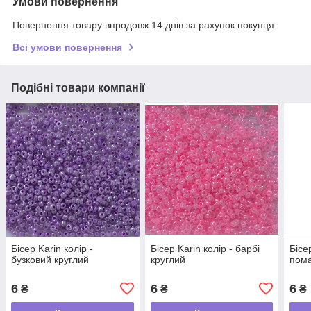
Умови повернення
Повернення товару впродовж 14 днів за рахунок покупця
Всі умови повернення
Подібні товари компанії
Бісер Karin колір -
Бісер Karin колір - барбі
Бісе
бузковий круглий
круглий
пома
6
6
6
₴
₴
₴