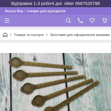
Відправка 1-3 робочі дні. viber 0687525798
Sunny Day - товари для рукоділля
Товари та послуги
Заготовки для оформлення вишивки