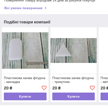
Повернення товару впродовж 14 днів за рахунок покупця
Всі умови повернення
Подібні товари компанії
Пластикова канва фігурна
Пластикова канва фігурна
Плас
- закладка
- трикутник
- кві
20
20
20
₴
₴
Купити
Купити