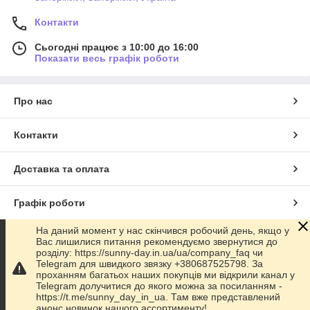
Контакти
Сьогодні працює з 10:00 до 16:00
Показати весь графік роботи
Про нас
Контакти
Доставка та оплата
Графік роботи
На даний момент у нас скінчився робочий день, якщо у
Повна версія сайту
Вас лишилися питання рекомендуємо звернутися до
розділу: https://sunny-day.in.ua/ua/company_faq чи
Telegram для швидкого звязку +380687525798. За
Сайт створено на маркетплейсі
Prom.ua
проханням багатьох наших покупців ми відкрили канал у
Telegram долучитися до якого можна за посиланням -
https://t.me/sunny_day_in_ua. Там вже представлений
Політика конфіденційності
анонс новинок нашого ассортименту!