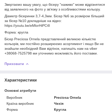
Звертаємо вашу увагу, що бісеру "наживо" може відрізнятися
від заявленого на фото у зв'язку з особливостями кольору.
Діаметр бісеринки 3,7-4,3мм. Бісер №6 за розміром більший
за бісер №10 докладніше на відео:
https://youtu.be/eMlorHiPC4I
Форма: кругла
Бісер Preciosa Ornela представлений великою кількістю
кольорів, ми постійно розширюємо асортимент і якщо Ви не
знайшли необхідний Вам відтінок, напишіть нам на viber
+38068-7525798 ми уточнимо можливість його поставки.
Приховати
Характеристики
Основні атрибути
Виробник
Preciosa Ornela
Країна виробник
Чехія
Форма
Кругла