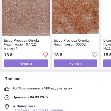
Бісер Preciosa Ornela
Бісер Preciosa Ornela
Бісе
Чехія, колір - 97712
Чехія, колір - 00302
Чехі
матовий
№11
13
18
15
₴
₴
Купити
Купити
Про нас
100% позитивних з 588 відгуків за рік
Працює з 04.03.2015
м. Запоріжжя
Запоріжжя, Запоріжжя, Україна