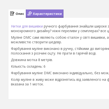
Опис
Характеристики
Нитки для вишивки
ручного фарбування знайшли широке за
монохромного дизайну? ніжні переливи у семплерах? все 
Муліне DMC самі являють собою єталон у світі вишивки,
можливістю створити шедевр.
Фарбування муліне виконано в ручну, стійкими до вигор
полоскання з розчині оцту. Не прати в гарячій воді.
Довжина мотка 8 метрів.
Кількість складень: 6
Фарбування муліне DMC виконано індивідуально, без можли
Колір муліне в живу може відрізнятись від заявленого на 
вказана за 1 моток.