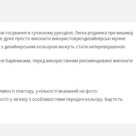
стосування в сучасному рукоділлі. Легка родзинка при вишивці
це дуже просто виконати використовуючдизайнерські муліне.
 а з дизайнерським кольором можуть стати неперевершеною
яння барвниками, перед використанням рекомендовано виконати
вості повтору, у кількості вказанній на фото.
фото у зв'язку з особливостями передачі кольору. Вартість